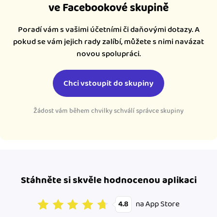
ve Facebookové skupině
Poradí vám s vašimi účetními či daňovými dotazy. A
pokud se vám jejich rady zalíbí, můžete s nimi navázat
novou spolupráci.
Chci vstoupit do skupiny
Žádost vám během chvilky schválí správce skupiny
Stáhněte si skvěle hodnocenou aplikaci
na App Store
4.8