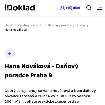
Můj účet
Úvod
Katalog účetních
Daňový poradce
Praha
Vlastnosti
Hana Nováková
Online fakturace
Ceník
Správa kontaktů
Vzdělání
Hlídání cashflow
Hana Nováková - Daňový
Nápověda
poradce Praha 9
Spolupráce s účetní
Šablony faktur
Jak začít s iDokladem
Výkazy pro úřady
Šablona pro plátce DPH
Dobrý den, jmenuji se Hana Nováková a jsem daňový
Jak začít podnikat
poradce zapsaný v KDP ČR ev. č. 3828 a to od roku
Propojení na další systémy
Registrovat ZDARMA
Šablona pro neplátce DPH
2004. Mám bohaté praktické zkušenosti se