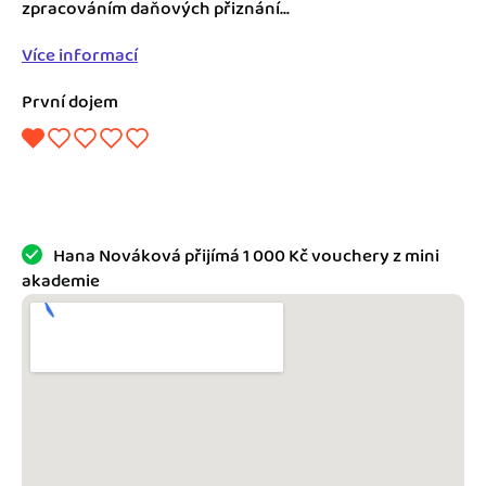
Jak se vyznat ve fakturaci
zpracováním daňových přiznání...
Spřátelené účetní
Více informací
Blog
Katalog doplňků
První dojem
mini akademie
Fakturační poradna
Hana Nováková přijímá 1 000 Kč vouchery z mini
akademie