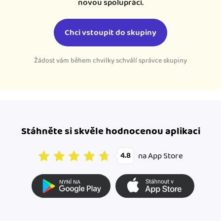
novou spolupráci.
Chci vstoupit do skupiny
Žádost vám během chvilky schválí správce skupiny
Stáhněte si skvěle hodnocenou aplikaci
na App Store
4.8