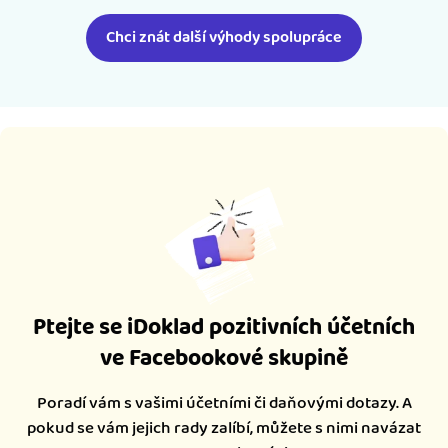
Chci znát další výhody spolupráce
Ptejte se iDoklad pozitivních účetních
ve Facebookové skupině
Poradí vám s vašimi účetními či daňovými dotazy. A
pokud se vám jejich rady zalíbí, můžete s nimi navázat