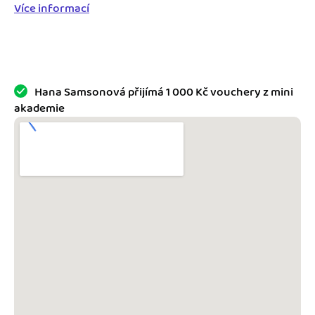
Jak se vyznat ve fakturaci
Více informací
Spřátelené účetní
Blog
Katalog doplňků
mini akademie
Hana Samsonová přijímá 1 000 Kč vouchery z mini
Fakturační poradna
akademie