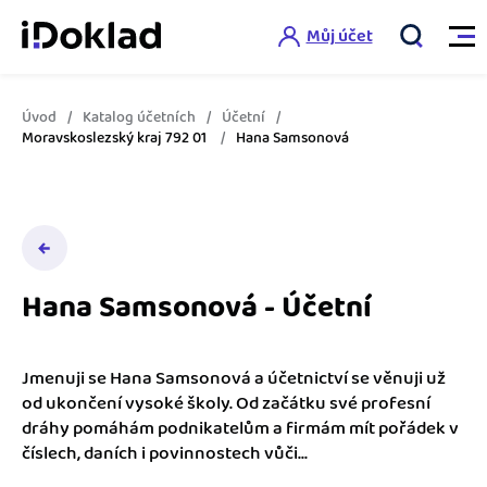
Můj účet
Úvod
Katalog účetních
Účetní
Vlastnosti
Moravskoslezský kraj 792 01
Hana Samsonová
Online fakturace
Ceník
Správa kontaktů
Vzdělání
Hlídání cashflow
Hana Samsonová - Účetní
Nápověda
Spolupráce s účetní
Šablony faktur
Jmenuji se Hana Samsonová a účetnictví se věnuji už
Jak začít s iDokladem
Výkazy pro úřady
od ukončení vysoké školy. Od začátku své profesní
Šablona pro plátce DPH
dráhy pomáhám podnikatelům a firmám mít pořádek v
Jak začít podnikat
číslech, daních i povinnostech vůči...
Propojení na další systémy
Registrovat ZDARMA
Šablona pro neplátce DPH