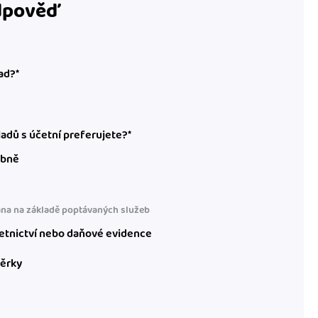
odpověď
ad?*
adů s účetní preferujete?*
obně
na na základě poptávaných služeb
etnictví nebo daňové evidence
věrky