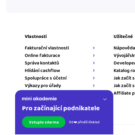
Vlastnosti
Užitečné
Fakturační vlastnosti
Nápověda
Online fakturace
Vývojářsk
Správa kontaktů
Developer
Hlídání cashflow
Katalog ro
Spolupráce s účetní
Jak začít 
Výkazy pro úřady
Jak začít 
Napojení pro iDoklad
Affiliate 
Pro začínající podnikatele
Kontakt
Vstupte zdarma
Od ❤️ přináší iDoklad