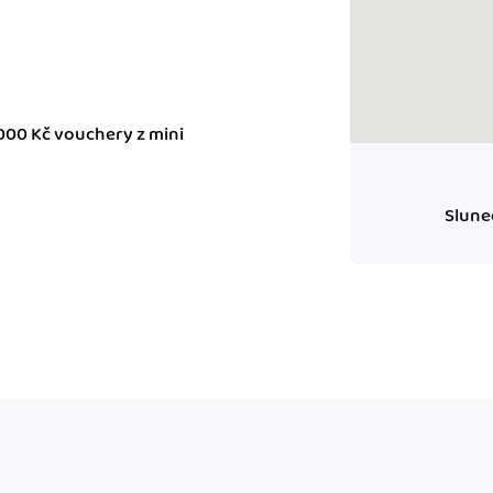
ady pro finanční
dku.
 000 Kč vouchery z mini
stémy
 za vás. Díky
ankou, CRM...
Slune