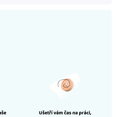
aše
Ušetří vám čas na práci,