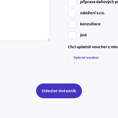
příprava daňových p
založení s.r.o.
konzultace
jiné
Chci uplatnit voucher z mi
Vybrat soubor