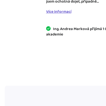
jsem ochotná dojet, případně...
Výkazy pro úřady
Více informací
Užívejte, že máte podkl
úřad v naprostém pořá
Ing. Andrea Marková přijímá 1
Propojení na další sy
akademie
Nechte iDoklad pracovat
propojení s e-shopem, b