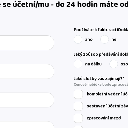
 se účetní/mu - do 24 hodin máte 
Používáte k fakturaci iDokl
ano
ne
Jaký způsob předávání dokl
na dálku
os
Jaké služby vás zajímají?*
Cenová nabídka bude zpracová
kompletní vedení úč
sestavení účetní zá
zpracování mezd