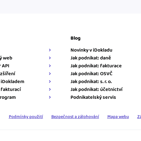
Blog
Novinky v iDokladu
ý web
Jak podnikat: daně
 API
Jak podnikat: fakturace
zšíření
Jak podnikat: OSVČ
s iDokladem
Jak podnikat: s. r. o.
s fakturací
Jak podnikat: účetnictví
program
Podnikatelský servis
Podmínky použití
Bezpečnost a zálohování
Mapa webu
Z