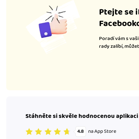
Ptejte se 
Facebooko
Poradí vám s vaši
rady zalíbí, může
Stáhněte si skvěle hodnocenou aplikaci
na App Store
4.8