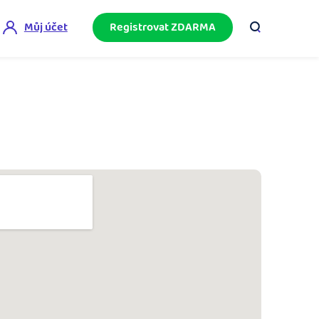
Můj účet
Registrovat ZDARMA
ini akademie
e mnoho
ačněte podnikání bez omylů díky bezplatné
ideo akademii.
akturační poradna
službami.
eptejte se komunity na fakturaci, daně či
četnictví.
podnikání