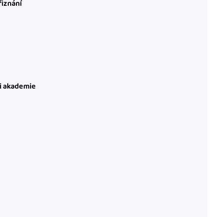
řiznání
ni akademie