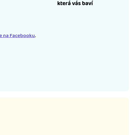
která vás baví
le na Facebooku
.