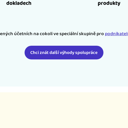
dokladech
produkty
šených účetních na cokoli ve speciální skupině pro
podnikate
Chci znát další výhody spolupráce