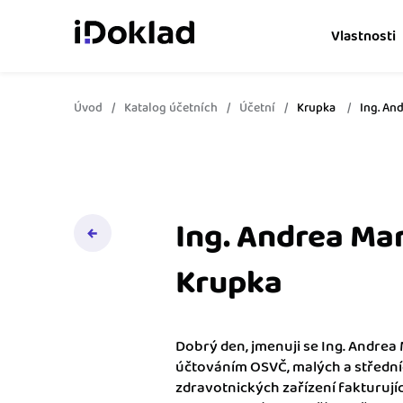
Vlastnosti
Úvod
Katalog účetních
Účetní
Krupka
Ing. An
Online fakturace
Vytvářejte doklady snad
Správa kontaktů
Získejte kontrolu nad 
obchodními kontakty.
Ing. Andrea Mar
Hlídání cashflow
Krupka
Vyměňte počítání za s
o výdajích a příjmech.
Dobrý den, jmenuji se Ing. Andrea
Spolupráce s účetní
účtováním OSVČ, malých a střední
Dejte účetní to, co pot
zdravotnických zařízení fakturují
přístup k vašim doklad