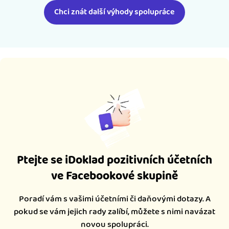
Chci znát další výhody spolupráce
Ptejte se iDoklad pozitivních účetních
ve Facebookové skupině
Poradí vám s vašimi účetními či daňovými dotazy. A
pokud se vám jejich rady zalíbí, můžete s nimi navázat
novou spolupráci.