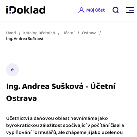
Můj účet
Úvod
Katalog účetních
Účetní
Ostrava
Vlastnosti
Ing. Andrea Sušková
Online fakturace
Ceník
Správa kontaktů
Vzdělání
Hlídání cashflow
Ing. Andrea Sušková - Účetní
Nápověda
Ostrava
Spolupráce s účetní
Šablony faktur
Jak začít s iDokladem
Výkazy pro úřady
Šablona pro plátce DPH
Účetnictví a daňovou oblast nevnímáme jako
Jak začít podnikat
byrokratickou záležitost spočívající v počítání čísel a
Propojení na další systémy
Registrovat ZDARMA
Šablona pro neplátce DPH
vyplňování formulářů, ale chápeme ji jako ucelenou