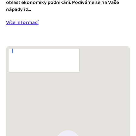
Jak se vyznat ve fakturaci
oblast ekonomiky podnikání. Podíváme se na Vaše
Spřátelené účetní
nápady i z...
Blog
Katalog doplňků
Více informací
mini akademie
Fakturační poradna