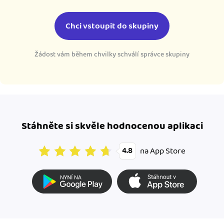
Chci vstoupit do skupiny
Žádost vám během chvilky schválí správce skupiny
Stáhněte si skvěle hodnocenou aplikaci
na App Store
4.8