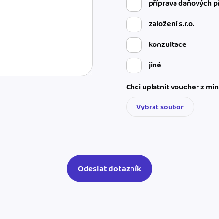
příprava daňových p
založení s.r.o.
konzultace
jiné
Chci uplatnit voucher z mi
Vybrat soubor