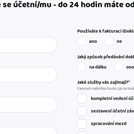
 se účetní/mu - do 24 hodin máte 
Používáte k fakturaci iDokl
ano
ne
Jaký způsob předávání dokl
na dálku
os
Jaké služby vás zajímají?*
Cenová nabídka bude zpracová
kompletní vedení úč
sestavení účetní zá
zpracování mezd