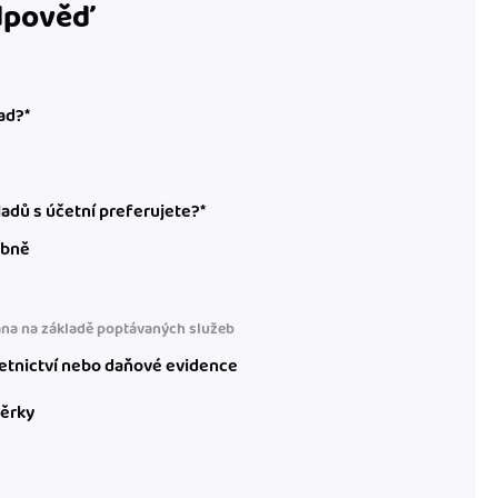
odpověď
ad?*
adů s účetní preferujete?*
obně
na na základě poptávaných služeb
etnictví nebo daňové evidence
věrky