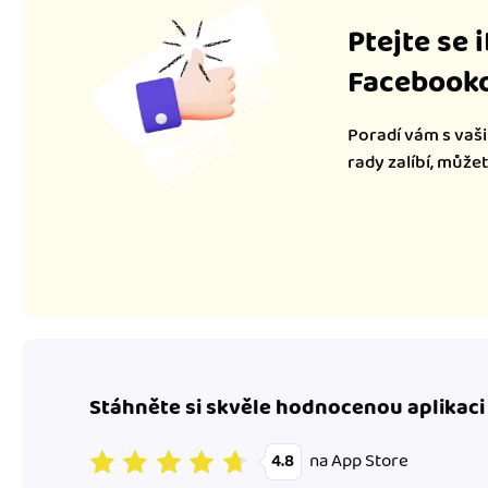
Ptejte se 
Facebooko
Poradí vám s vaši
rady zalíbí, může
Stáhněte si skvěle hodnocenou aplikaci
na App Store
4.8