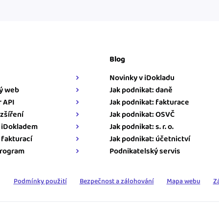
Blog
Novinky v iDokladu
ý web
Jak podnikat: daně
 API
Jak podnikat: fakturace
zšíření
Jak podnikat: OSVČ
s iDokladem
Jak podnikat: s. r. o.
s fakturací
Jak podnikat: účetnictví
program
Podnikatelský servis
Podmínky použití
Bezpečnost a zálohování
Mapa webu
Z