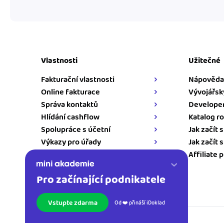
Vlastnosti
Užitečné
Fakturační vlastnosti
Nápověda
Online fakturace
Vývojářsk
Správa kontaktů
Developer
Hlídání cashflow
Katalog ro
Spolupráce s účetní
Jak začít 
Výkazy pro úřady
Jak začít 
Napojení pro iDoklad
Affiliate 
Pro začínající podnikatele
Kontakt
Vstupte zdarma
Od ❤️ přináší iDoklad