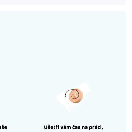
aše
Ušetří vám čas na práci,