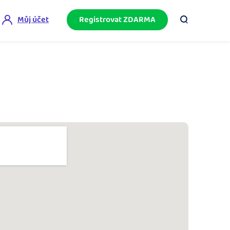
Můj účet
Registrovat ZDARMA
ini akademie
e mnoho
ačněte podnikání bez omylů díky bezplatné
ideo akademii.
akturační poradna
službami.
eptejte se komunity na fakturaci, daně či
četnictví.
podnikání