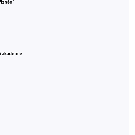
řiznání
ni akademie