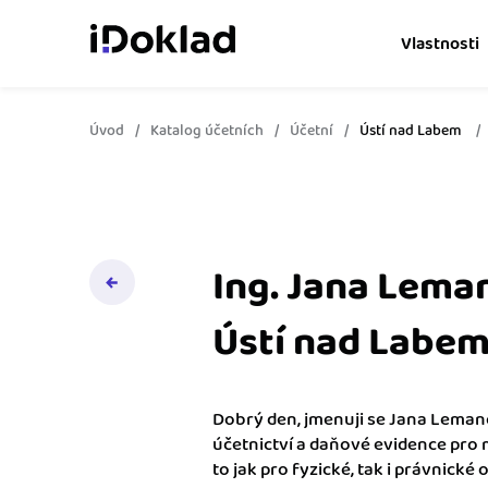
Vlastnosti
Úvod
Katalog účetních
Účetní
Ústí nad Labem
Online fakturace
Vytvářejte doklady snad
Správa kontaktů
Získejte kontrolu nad 
obchodními kontakty.
Ing. Jana Lema
Hlídání cashflow
Ústí nad Labe
Vyměňte počítání za s
o výdajích a příjmech.
Dobrý den, jmenuji se Jana Lema
Spolupráce s účetní
účetnictví a daňové evidence pro m
Dejte účetní to, co pot
to jak pro fyzické, tak i právnické 
přístup k vašim doklad