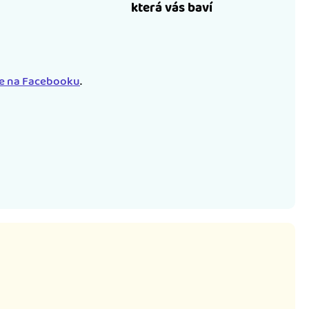
která vás baví
le na Facebooku
.