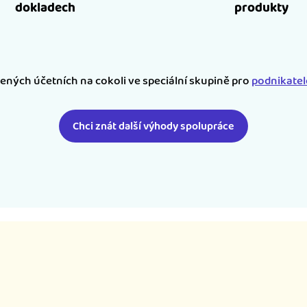
dokladech
produkty
šených účetních na cokoli ve speciální skupině pro
podnikate
Chci znát další výhody spolupráce