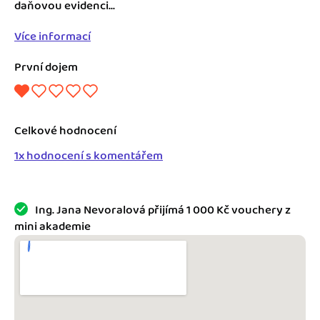
Jak se vyznat ve fakturaci
daňovou evidenci...
Spřátelené účetní
Více informací
Blog
Katalog doplňků
První dojem
mini akademie
Fakturační poradna
Celkové hodnocení
1x hodnocení s komentářem
Ing. Jana Nevoralová přijímá 1 000 Kč vouchery z
mini akademie