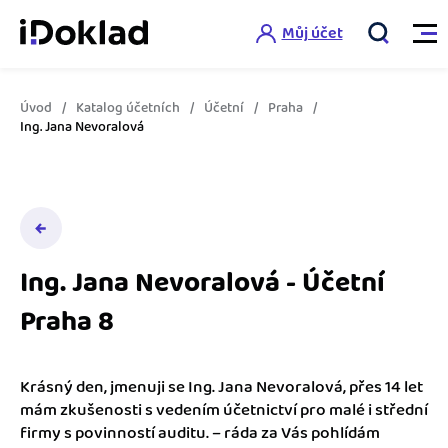
Můj účet
Úvod
Katalog účetních
Účetní
Praha
Vlastnosti
Ing. Jana Nevoralová
Online fakturace
Ceník
Správa kontaktů
Vzdělání
Hlídání cashflow
Ing. Jana Nevoralová - Účetní
Nápověda
Praha 8
Spolupráce s účetní
Šablony faktur
Jak začít s iDokladem
Výkazy pro úřady
Šablona pro plátce DPH
Krásný den, jmenuji se Ing. Jana Nevoralová, přes 14 let
Jak začít podnikat
mám zkušenosti s vedením účetnictví pro malé i střední
Propojení na další systémy
Registrovat ZDARMA
Šablona pro neplátce DPH
firmy s povinností auditu. – ráda za Vás pohlídám