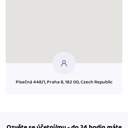
Písečná 448/1, Praha 8, 182 00, Czech Republic
Ozvěte se účetní/mu - do 24 hodin máte