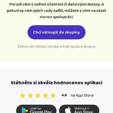
Poradí vám s vašimi účetními či daňovými dotazy. A
pokud se vám jejich rady zalíbí, můžete s nimi navázat
novou spolupráci.
Chci vstoupit do skupiny
Žádost vám během chvilky schválí správce skupiny
Stáhněte si skvěle hodnocenou aplikaci
na App Store
4.8