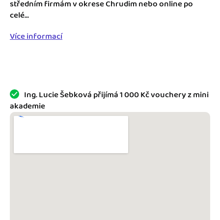
Jak se vyznat ve fakturaci
středním firmám v okrese Chrudim nebo online po
Spřátelené účetní
celé...
Blog
Katalog doplňků
Více informací
mini akademie
Fakturační poradna
Ing. Lucie Šebková přijímá 1 000 Kč vouchery z mini
akademie