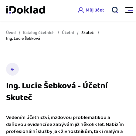
Můj účet
Úvod
Katalog účetních
Účetní
Skuteč
Vlastnosti
Ing. Lucie Šebková
Online fakturace
Ceník
Správa kontaktů
Vzdělání
Hlídání cashflow
Ing. Lucie Šebková - Účetní
Nápověda
Skuteč
Spolupráce s účetní
Šablony faktur
Jak začít s iDokladem
Výkazy pro úřady
Šablona pro plátce DPH
Vedením účetnictví, mzdovou problematikou a
Jak začít podnikat
daňovou evidencí se zabývám již několik let. Nabízím
Propojení na další systémy
Registrovat ZDARMA
Šablona pro neplátce DPH
profesionální služby jak živnostníkům, tak i malým a