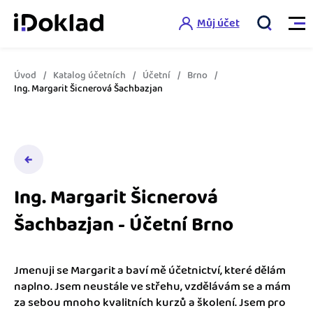
Můj účet
Úvod
Katalog účetních
Účetní
Brno
Vlastnosti
Ing. Margarit Šicnerová Šachbazjan
Online fakturace
Ceník
Správa kontaktů
Vzdělání
Hlídání cashflow
Ing. Margarit Šicnerová
Nápověda
Šachbazjan - Účetní Brno
Spolupráce s účetní
Šablony faktur
Jak začít s iDokladem
Výkazy pro úřady
Šablona pro plátce DPH
Jmenuji se Margarit a baví mě účetnictví, které dělám
Jak začít podnikat
naplno. Jsem neustále ve střehu, vzdělávám se a mám
Propojení na další systémy
Registrovat ZDARMA
Šablona pro neplátce DPH
za sebou mnoho kvalitních kurzů a školení. Jsem pro