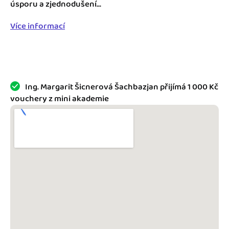
Jak se vyznat ve fakturaci
úsporu a zjednodušení...
Spřátelené účetní
Více informací
Blog
Katalog doplňků
mini akademie
Fakturační poradna
Ing. Margarit Šicnerová Šachbazjan přijímá 1 000 Kč
vouchery z mini akademie