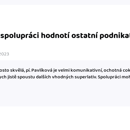
 spolupráci hodnotí ostatní podnika
. 2023
sto skvělá, pí. Pavlíková je velmi komunikativní, ochotná coko
ych jistě spoustu dalších vhodných superlativ. Spolupráci mo