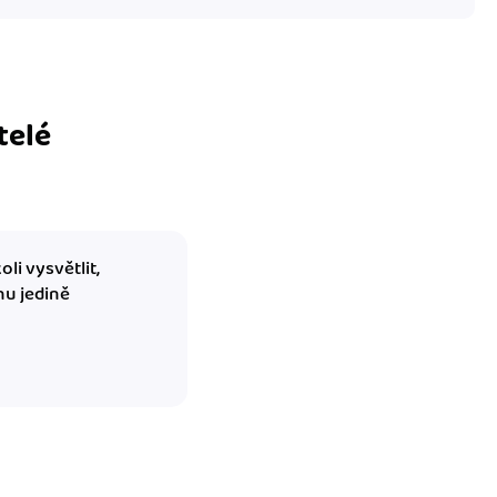
telé
li vysvětlit,
hu jedině