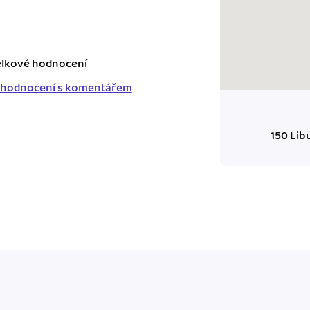
ady pro finanční
dku.
lkové hodnocení
 hodnocení s komentářem
stémy
 za vás. Díky
ankou, CRM...
150 Lib