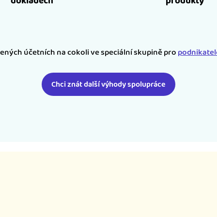
dokladech
produkty
šených účetních na cokoli ve speciální skupině pro
podnikate
Chci znát další výhody spolupráce