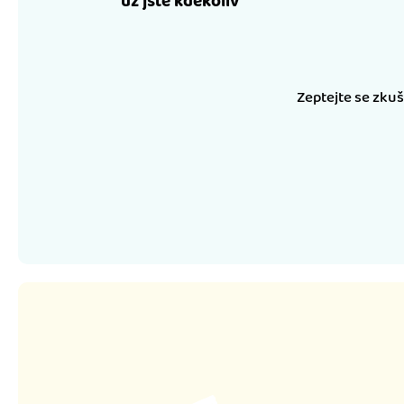
už jste kdekoliv
Zeptejte se zku