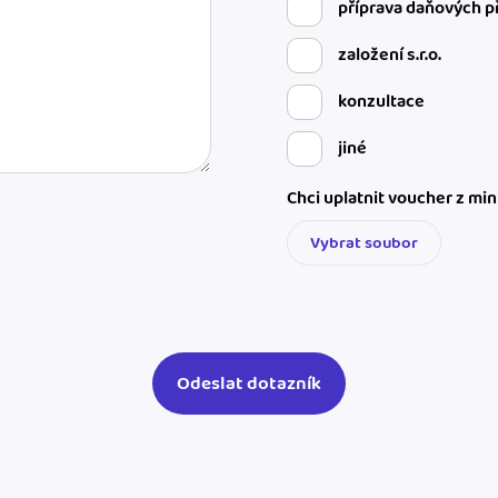
příprava daňových p
založení s.r.o.
konzultace
jiné
Chci uplatnit voucher z mi
Vybrat soubor