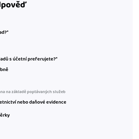
odpověď
ad?*
adů s účetní preferujete?*
obně
na na základě poptávaných služeb
etnictví nebo daňové evidence
věrky