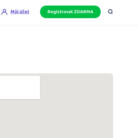
Můj účet
Registrovat ZDARMA
ini akademie
e mnoho
ačněte podnikání bez omylů díky bezplatné
ideo akademii.
akturační poradna
službami.
eptejte se komunity na fakturaci, daně či
četnictví.
podnikání