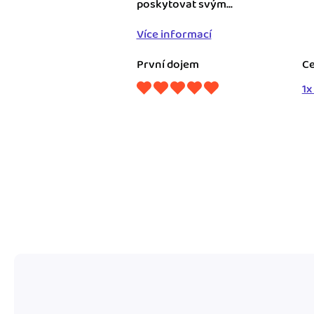
poskytovat svým...
Výkazy pro úřady
Více informací
Užívejte, že máte podkl
úřad v naprostém pořá
První dojem
Ce
1x
Propojení na další sy
Nechte iDoklad pracovat
propojení s e-shopem, b