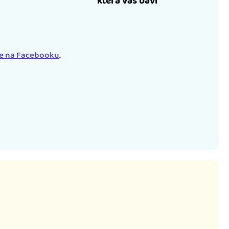
která vás baví
le na Facebooku
.