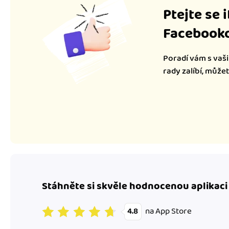
Ptejte se 
Facebooko
Poradí vám s vaši
rady zalíbí, může
Stáhněte si skvěle hodnocenou aplikaci
na App Store
4.8