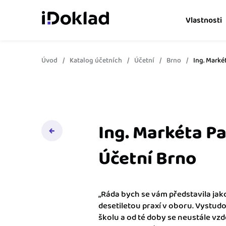
Vlastnosti
Úvod
Katalog účetních
Účetní
Brno
Ing. Marké
Online fakturace
Vytvářejte doklady snad
Správa kontaktů
Získejte kontrolu nad 
obchodními kontakty.
Ing. Markéta Pa
Hlídání cashflow
Účetní Brno
Vyměňte počítání za s
o výdajích a příjmech.
„Ráda bych se vám představila jak
Spolupráce s účetní
desetiletou praxí v oboru. Vystu
Dejte účetní to, co pot
školu a od té doby se neustále vz
přístup k vašim doklad