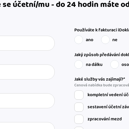
 se účetní/mu - do 24 hodin máte 
Používáte k fakturaci iDokl
ano
ne
Jaký způsob předávání dokl
na dálku
os
Jaké služby vás zajímají?*
Cenová nabídka bude zpracová
kompletní vedení úč
sestavení účetní zá
zpracování mezd