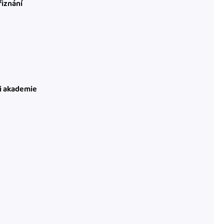
řiznání
ni akademie