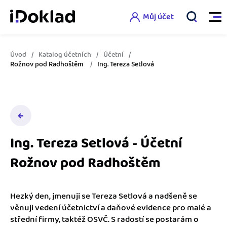
Můj účet
Úvod
Katalog účetních
Účetní
Vlastnosti
Rožnov pod Radhoštěm
Ing. Tereza Setlová
Online fakturace
Ceník
Správa kontaktů
Vzdělání
Hlídání cashflow
Ing. Tereza Setlová - Účetní
Nápověda
Rožnov pod Radhoštěm
Spolupráce s účetní
Šablony faktur
Jak začít s iDokladem
Výkazy pro úřady
Šablona pro plátce DPH
Hezký den, jmenuji se Tereza Setlová a nadšeně se
Jak začít podnikat
věnuji vedení účetnictví a daňové evidence pro malé a
Propojení na další systémy
Registrovat ZDARMA
Šablona pro neplátce DPH
střední firmy, taktéž OSVČ. S radostí se postarám o