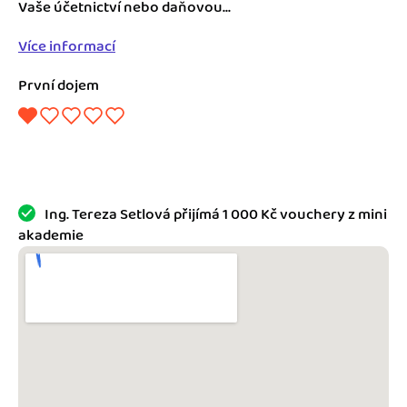
Jak se vyznat ve fakturaci
Vaše účetnictví nebo daňovou...
Spřátelené účetní
Více informací
Blog
Katalog doplňků
První dojem
mini akademie
Fakturační poradna
Ing. Tereza Setlová přijímá 1 000 Kč vouchery z mini
akademie