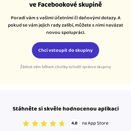
ve Facebookové skupině
Poradí vám s vašimi účetními či daňovými dotazy. A
pokud se vám jejich rady zalíbí, můžete s nimi navázat
novou spolupráci.
Chci vstoupit do skupiny
Žádost vám během chvilky schválí správce skupiny
Stáhněte si skvěle hodnocenou aplikaci
na App Store
4.8