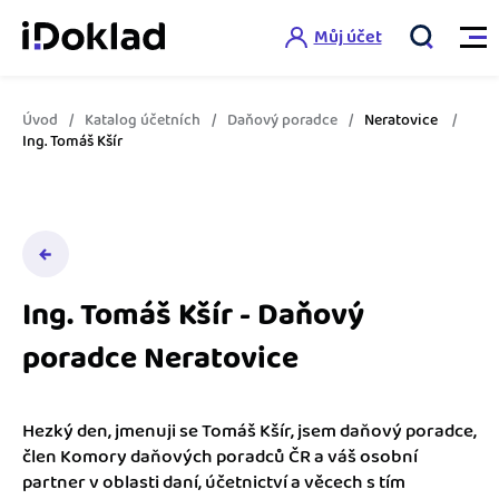
Můj účet
Úvod
Katalog účetních
Daňový poradce
Neratovice
Vlastnosti
Ing. Tomáš Kšír
Online fakturace
Ceník
Správa kontaktů
Vzdělání
Hlídání cashflow
Ing. Tomáš Kšír - Daňový
Nápověda
poradce Neratovice
Spolupráce s účetní
Šablony faktur
Jak začít s iDokladem
Výkazy pro úřady
Šablona pro plátce DPH
Hezký den, jmenuji se Tomáš Kšír, jsem daňový poradce,
Jak začít podnikat
člen Komory daňových poradců ČR a váš osobní
Propojení na další systémy
Registrovat ZDARMA
Šablona pro neplátce DPH
partner v oblasti daní, účetnictví a věcech s tím