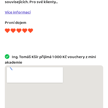
Jak se vyznat ve fakturaci
souvisejících. Pro své klienty...
Spřátelené účetní
Více informací
Blog
Katalog doplňků
První dojem
mini akademie
Fakturační poradna
Ing. Tomáš Kšír přijímá 1 000 Kč vouchery z mini
akademie