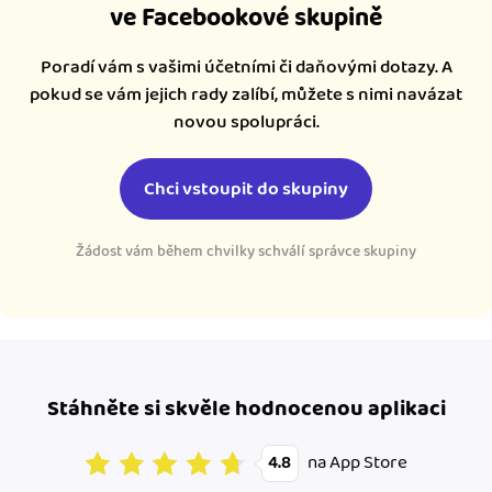
ve Facebookové skupině
Poradí vám s vašimi účetními či daňovými dotazy. A
pokud se vám jejich rady zalíbí, můžete s nimi navázat
novou spolupráci.
Chci vstoupit do skupiny
Žádost vám během chvilky schválí správce skupiny
Stáhněte si skvěle hodnocenou aplikaci
na App Store
4.8