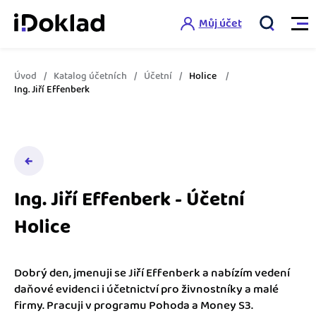
Můj účet
Úvod
Katalog účetních
Účetní
Holice
Vlastnosti
Ing. Jiří Effenberk
Online fakturace
Ceník
Správa kontaktů
Vzdělání
Hlídání cashflow
Ing. Jiří Effenberk - Účetní
Nápověda
Holice
Spolupráce s účetní
Šablony faktur
Jak začít s iDokladem
Výkazy pro úřady
Šablona pro plátce DPH
Dobrý den, jmenuji se Jiří Effenberk a nabízím vedení
Jak začít podnikat
daňové evidenci i účetnictví pro živnostníky a malé
Propojení na další systémy
Registrovat ZDARMA
Šablona pro neplátce DPH
firmy. Pracuji v programu Pohoda a Money S3.