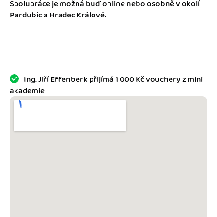
Jak se vyznat ve fakturaci
Spolupráce je možná buď online nebo osobně v okolí
Spřátelené účetní
Pardubic a Hradec Králové.
Blog
Katalog doplňků
mini akademie
Fakturační poradna
Ing. Jiří Effenberk přijímá 1 000 Kč vouchery z mini
akademie