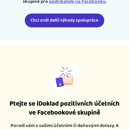
skupině pro
podnikatele na Facebooku
.
Chci znát další výhody spolupráce
Ptejte se iDoklad pozitivních účetních
ve Facebookové skupině
Poradí vám s vašimi účetními či daňovými dotazy. A