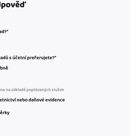
odpověď
ad?*
adů s účetní preferujete?*
obně
na na základě poptávaných služeb
etnictví nebo daňové evidence
věrky