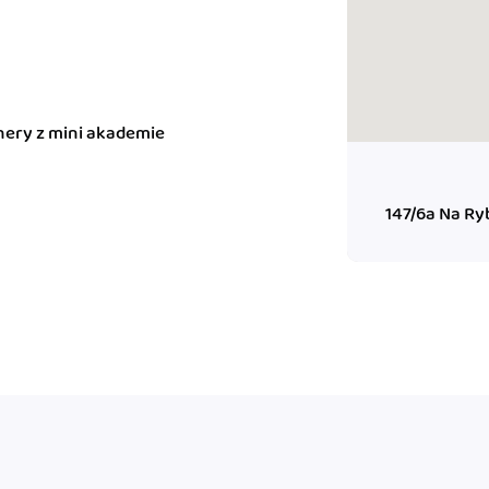
ady pro finanční
dku.
chery z mini akademie
stémy
 za vás. Díky
ankou, CRM...
147/6a Na Ry