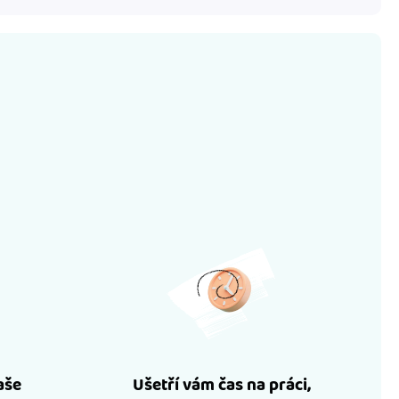
aše
Ušetří vám čas na práci,