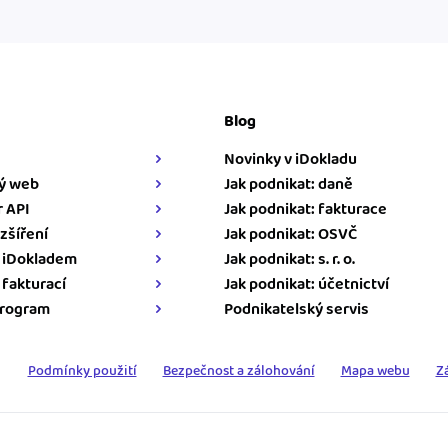
Blog
Novinky v iDokladu
ý web
Jak podnikat: daně
 API
Jak podnikat: fakturace
zšíření
Jak podnikat: OSVČ
s iDokladem
Jak podnikat: s. r. o.
s fakturací
Jak podnikat: účetnictví
program
Podnikatelský servis
Podmínky použití
Bezpečnost a zálohování
Mapa webu
Z