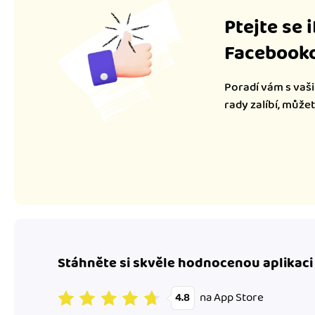
Ptejte se 
Facebooko
Poradí vám s vaši
rady zalíbí, může
Stáhněte si skvěle hodnocenou aplikaci
na App Store
4.8