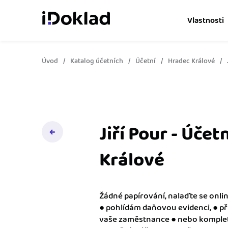
Vlastnosti
Úvod
Katalog účetních
Účetní
Hradec Králové
Online fakturace
Vytvářejte doklady snad
Správa kontaktů
Získejte kontrolu nad 
obchodními kontakty.
Jiří Pour - Účet
Hlídání cashflow
Králové
Vyměňte počítání za s
o výdajích a příjmech.
Žádné papírování, nalaďte se onlin
Spolupráce s účetní
● pohlídám daňovou evidenci, ● př
Dejte účetní to, co pot
vaše zaměstnance ● nebo komplet
přístup k vašim doklad