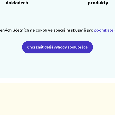
dokladech
produkty
šených účetních na cokoli ve speciální skupině pro
podnikate
Chci znát další výhody spolupráce