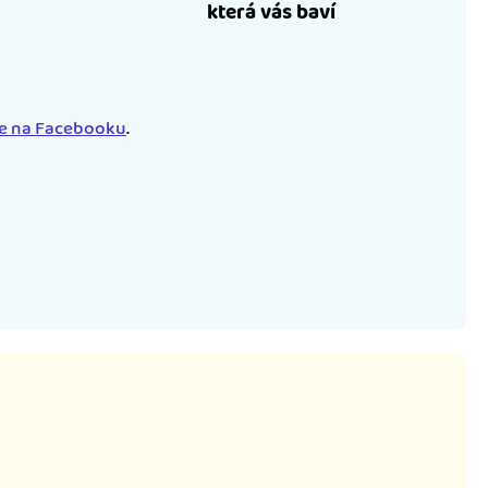
která vás baví
le na Facebooku
.