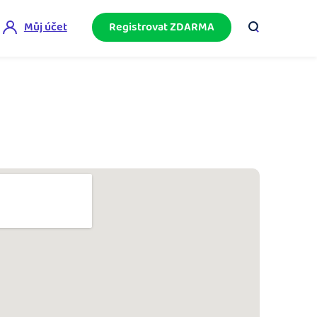
Můj účet
Registrovat ZDARMA
ini akademie
e mnoho
ačněte podnikání bez omylů díky bezplatné
ideo akademii.
akturační poradna
službami.
eptejte se komunity na fakturaci, daně či
četnictví.
podnikání