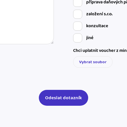
příprava daňových p
založení s.r.o.
konzultace
jiné
Chci uplatnit voucher z mi
Vybrat soubor