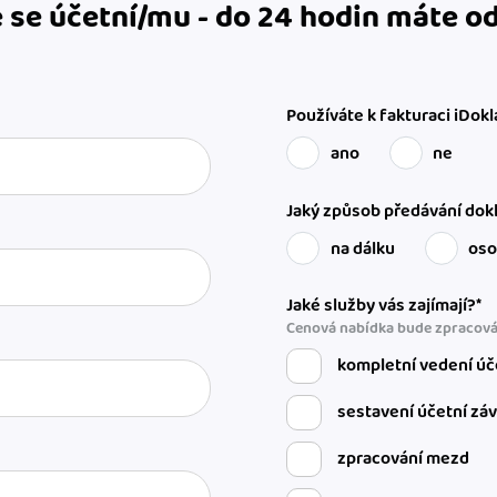
 se účetní/mu - do 24 hodin máte 
Používáte k fakturaci iDokl
ano
ne
Jaký způsob předávání dokl
na dálku
os
Jaké služby vás zajímají?*
Cenová nabídka bude zpracová
kompletní vedení úč
sestavení účetní zá
zpracování mezd