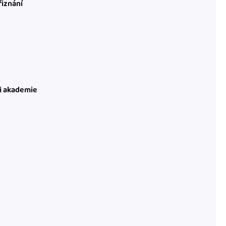
řiznání
ni akademie