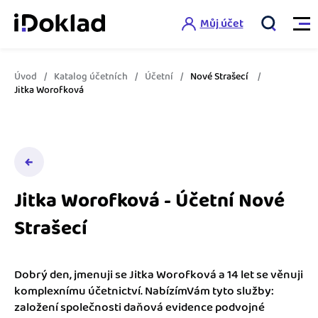
Můj účet
Úvod
Katalog účetních
Účetní
Nové Strašecí
Vlastnosti
Jitka Worofková
Online fakturace
Ceník
Správa kontaktů
Vzdělání
Hlídání cashflow
Jitka Worofková - Účetní Nové
Nápověda
Strašecí
Spolupráce s účetní
Šablony faktur
Jak začít s iDokladem
Výkazy pro úřady
Šablona pro plátce DPH
Dobrý den, jmenuji se Jitka Worofková a 14 let se věnuji
Jak začít podnikat
komplexnímu účetnictví. NabízímVám tyto služby:
Propojení na další systémy
Registrovat ZDARMA
Šablona pro neplátce DPH
založení společnosti daňová evidence podvojné