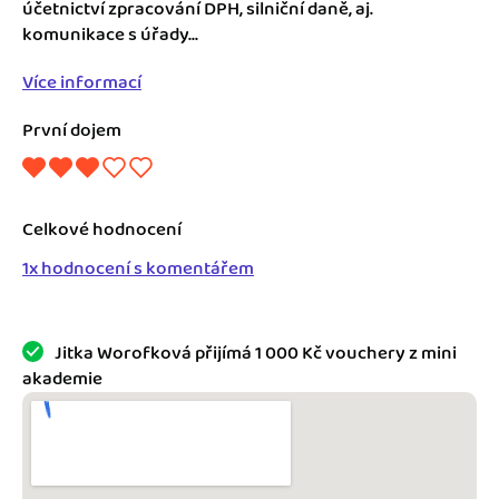
Jak se vyznat ve fakturaci
účetnictví zpracování DPH, silniční daně, aj.
Spřátelené účetní
komunikace s úřady...
Blog
Katalog doplňků
Více informací
mini akademie
První dojem
Fakturační poradna
Celkové hodnocení
1x hodnocení s komentářem
Jitka Worofková přijímá 1 000 Kč vouchery z mini
akademie