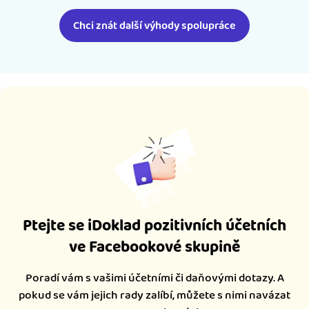
Chci znát další výhody spolupráce
Ptejte se iDoklad pozitivních účetních
ve Facebookové skupině
Poradí vám s vašimi účetními či daňovými dotazy. A
pokud se vám jejich rady zalíbí, můžete s nimi navázat