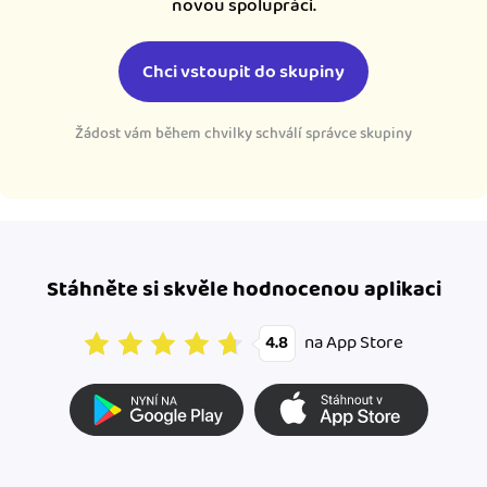
novou spolupráci.
Chci vstoupit do skupiny
Žádost vám během chvilky schválí správce skupiny
Stáhněte si skvěle hodnocenou aplikaci
na App Store
4.8