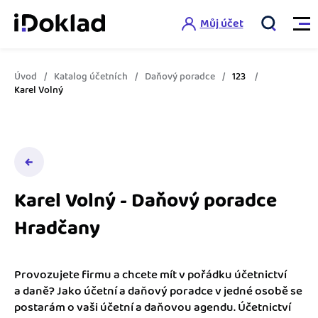
Můj účet
Úvod
Katalog účetních
Daňový poradce
123
Vlastnosti
Karel Volný
Online fakturace
Ceník
Správa kontaktů
Vzdělání
Hlídání cashflow
Karel Volný - Daňový poradce
Nápověda
Hradčany
Spolupráce s účetní
Šablony faktur
Jak začít s iDokladem
Výkazy pro úřady
Šablona pro plátce DPH
Provozujete firmu a chcete mít v pořádku účetnictví
Jak začít podnikat
a daně? Jako účetní a daňový poradce v jedné osobě se
Propojení na další systémy
Registrovat ZDARMA
Šablona pro neplátce DPH
postarám o vaši účetní a daňovou agendu. Účetnictví