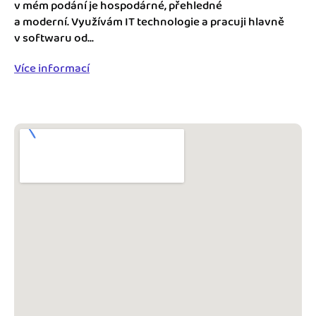
Jak se vyznat ve fakturaci
v mém podání je hospodárné, přehledné
Spřátelené účetní
a moderní. Využívám IT technologie a pracuji hlavně
v softwaru od...
Blog
Katalog doplňků
Více informací
mini akademie
Fakturační poradna