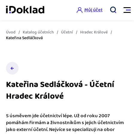
Můj účet
Úvod
Katalog účetních
Účetní
Hradec Králové
Vlastnosti
Kateřina Sedláčková
Online fakturace
Ceník
Správa kontaktů
Vzdělání
Hlídání cashflow
Kateřina Sedláčková - Účetní
Nápověda
Hradec Králové
Spolupráce s účetní
Šablony faktur
Jak začít s iDokladem
Výkazy pro úřady
Šablona pro plátce DPH
S úsměvem jde účetnictví lépe. Už od roku 2007
Jak začít podnikat
pomáhám firmám a živnostníkům s jejich účetnictvím
Propojení na další systémy
Registrovat ZDARMA
Šablona pro neplátce DPH
jako externí účetní. Nejvíce se specializuji na obor