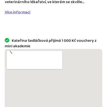
Jak se vyznat ve fakturaci
veterinárního lékařství, ve kterém se skvěle...
Spřátelené účetní
Více informací
Blog
Katalog doplňků
mini akademie
Fakturační poradna
Kateřina Sedláčková přijímá 1 000 Kč vouchery z
mini akademie