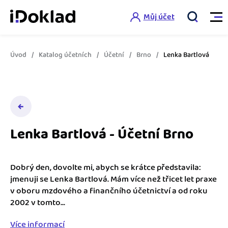
Můj účet
Úvod
Katalog účetních
Účetní
Brno
Lenka Bartlová
Vlastnosti
Online fakturace
Ceník
Správa kontaktů
Lenka Bartlová - Účetní Brno
Vzdělání
Hlídání cashflow
Nápověda
Spolupráce s účetní
Šablony faktur
Dobrý den, dovolte mi, abych se krátce představila:
jmenuji se Lenka Bartlová. Mám více než třicet let praxe
Jak začít s iDokladem
Výkazy pro úřady
v oboru mzdového a finančního účetnictví a od roku
Šablona pro plátce DPH
2002 v tomto...
Jak začít podnikat
Propojení na další systémy
Registrovat ZDARMA
Šablona pro neplátce DPH
Více informací