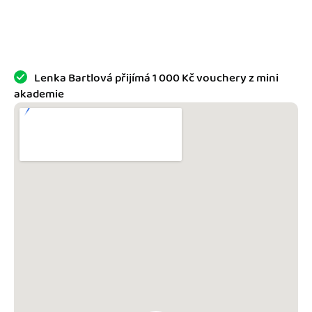
Jak se vyznat ve fakturaci
Spřátelené účetní
Blog
Katalog doplňků
mini akademie
Lenka Bartlová přijímá 1 000 Kč vouchery z mini
akademie
Fakturační poradna