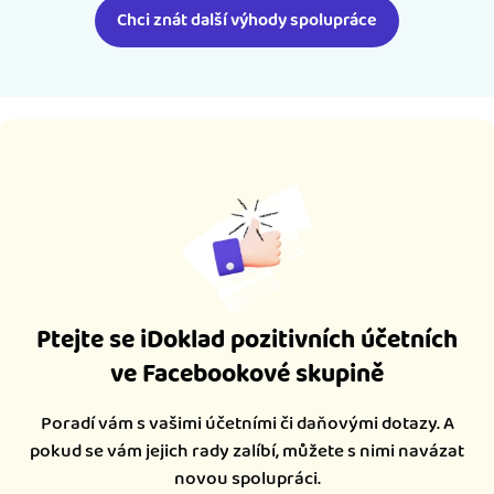
Chci znát další výhody spolupráce
Ptejte se iDoklad pozitivních účetních
ve Facebookové skupině
Poradí vám s vašimi účetními či daňovými dotazy. A
pokud se vám jejich rady zalíbí, můžete s nimi navázat
novou spolupráci.