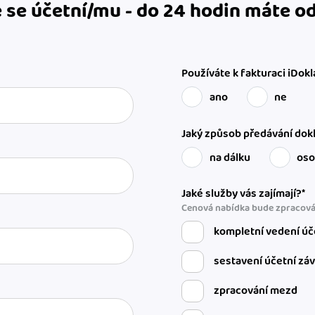
 se účetní/mu - do 24 hodin máte 
Používáte k fakturaci iDokl
ano
ne
Jaký způsob předávání dokl
na dálku
os
Jaké služby vás zajímají?*
Cenová nabídka bude zpracová
kompletní vedení úč
sestavení účetní zá
zpracování mezd