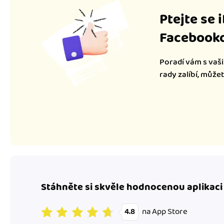
Ptejte se 
Facebooko
Poradí vám s vaši
rady zalíbí, může
Stáhněte si skvěle hodnocenou aplikaci
na App Store
4.8