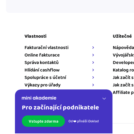
Vlastnosti
Užitečné
Fakturační vlastnosti
Nápověda
Online fakturace
Vývojářsk
Správa kontaktů
Developer
Hlídání cashflow
Katalog ro
Spolupráce s účetní
Jak začít 
Výkazy pro úřady
Jak začít 
Napojení pro iDoklad
Affiliate 
Pro začínající podnikatele
Kontakt
Vstupte zdarma
Od ❤️ přináší iDoklad