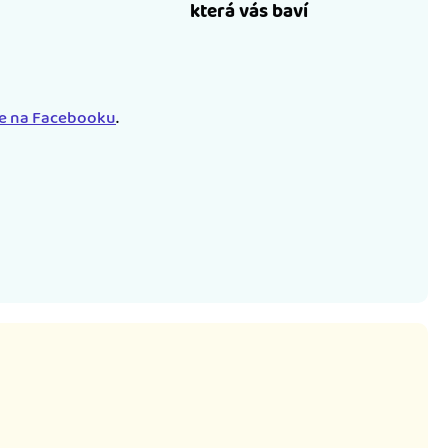
která vás baví
le na Facebooku
.