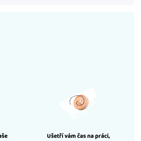
aše
Ušetří vám čas na práci,