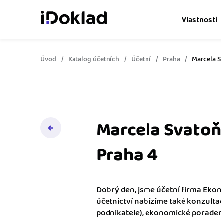
Vlastnosti
Úvod
Katalog účetních
Účetní
Praha
Marcela 
Online fakturace
Vytvářejte doklady snad
Správa kontaktů
Získejte kontrolu nad 
obchodními kontakty.
Marcela Svatoň
Hlídání cashflow
Praha 4
Vyměňte počítání za s
o výdajích a příjmech.
Dobrý den, jsme účetní firma Ekon
Spolupráce s účetní
účetnictví nabízíme také konzultac
Dejte účetní to, co pot
podnikatele), ekonomické poraden
přístup k vašim doklad