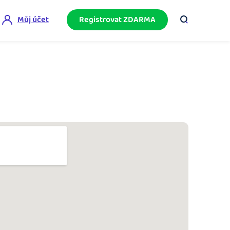
Můj účet
Registrovat ZDARMA
ini akademie
e mnoho
ačněte podnikání bez omylů díky bezplatné
ideo akademii.
akturační poradna
službami.
eptejte se komunity na fakturaci, daně či
četnictví.
podnikání