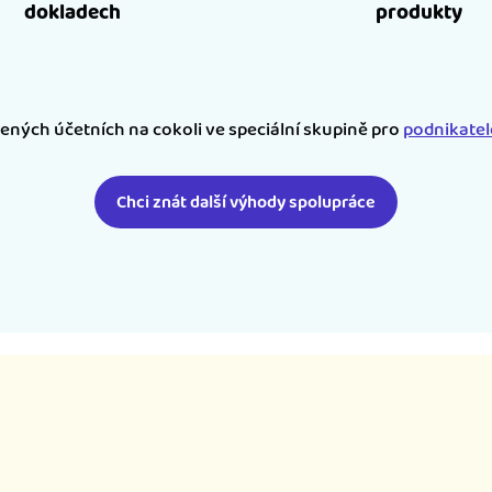
dokladech
produkty
šených účetních na cokoli ve speciální skupině pro
podnikate
Chci znát další výhody spolupráce