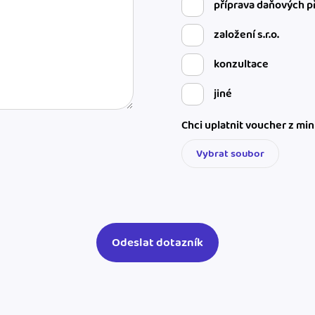
příprava daňových p
založení s.r.o.
konzultace
jiné
Chci uplatnit voucher z mi
Vybrat soubor