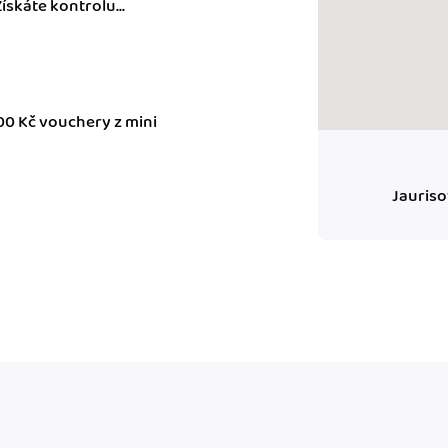
Získáte kontrolu...
ady pro finanční
dku.
00 Kč vouchery z mini
stémy
 za vás. Díky
ankou, CRM...
Jauriso