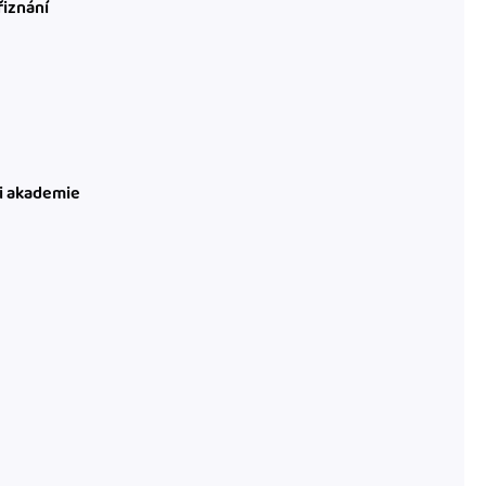
řiznání
ni akademie