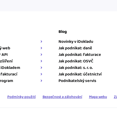
Blog
Novinky v iDokladu
ý web
Jak podnikat: daně
 API
Jak podnikat: fakturace
zšíření
Jak podnikat: OSVČ
s iDokladem
Jak podnikat: s. r. o.
s fakturací
Jak podnikat: účetnictví
program
Podnikatelský servis
Podmínky použití
Bezpečnost a zálohování
Mapa webu
Z