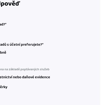
odpověď
ad?*
adů s účetní preferujete?*
obně
na na základě poptávaných služeb
etnictví nebo daňové evidence
věrky