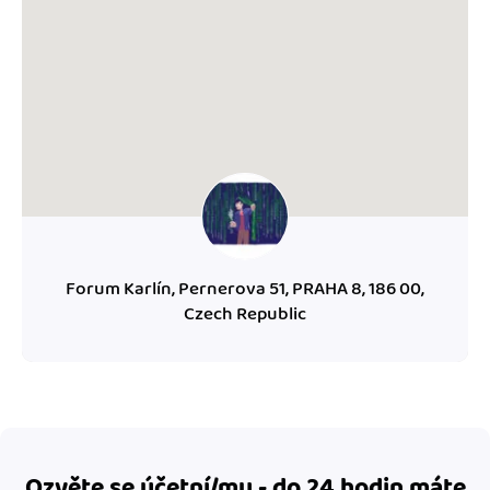
Forum Karlín, Pernerova 51, PRAHA 8, 186 00,
Czech Republic
Ozvěte se účetní/mu - do 24 hodin máte