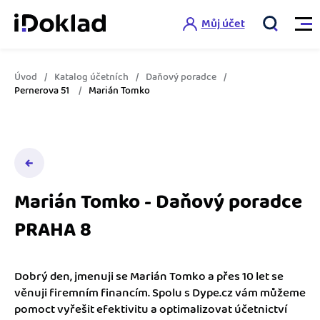
Můj účet
Úvod
Katalog účetních
Daňový poradce
Vlastnosti
Pernerova 51
Marián Tomko
Online fakturace
Ceník
Správa kontaktů
Vzdělání
Hlídání cashflow
Marián Tomko - Daňový poradce
Nápověda
PRAHA 8
Spolupráce s účetní
Šablony faktur
Jak začít s iDokladem
Výkazy pro úřady
Šablona pro plátce DPH
Dobrý den, jmenuji se Marián Tomko a přes 10 let se
Jak začít podnikat
věnuji firemním financím. Spolu s Dype.cz vám můžeme
Propojení na další systémy
Registrovat ZDARMA
Šablona pro neplátce DPH
pomoct vyřešit efektivitu a optimalizovat účetnictví