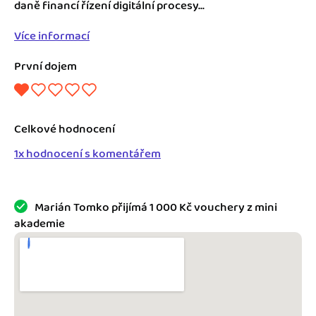
Jak se vyznat ve fakturaci
daně financí řízení digitální procesy...
Spřátelené účetní
Více informací
Blog
Katalog doplňků
První dojem
mini akademie
Fakturační poradna
Celkové hodnocení
1x hodnocení s komentářem
Marián Tomko přijímá 1 000 Kč vouchery z mini
akademie