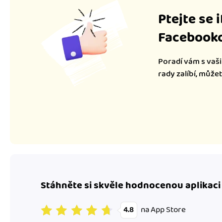
Ptejte se 
Facebooko
Poradí vám s vaši
rady zalíbí, může
Stáhněte si skvěle hodnocenou aplikaci
na App Store
4.8