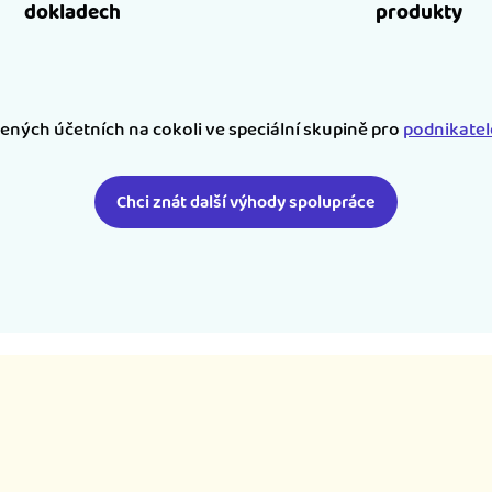
dokladech
produkty
šených účetních na cokoli ve speciální skupině pro
podnikate
Chci znát další výhody spolupráce