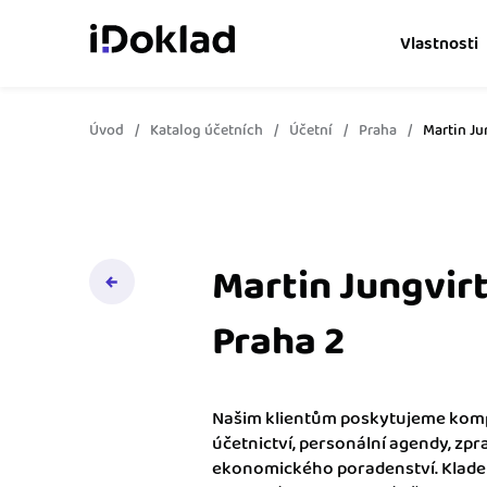
Vlastnosti
Úvod
Katalog účetních
Účetní
Praha
Martin Ju
Online fakturace
Vytvářejte doklady snad
Správa kontaktů
Získejte kontrolu nad 
obchodními kontakty.
Martin Jungvirt
Hlídání cashflow
Praha 2
Vyměňte počítání za s
o výdajích a příjmech.
Našim klientům poskytujeme kompl
Spolupráce s účetní
účetnictví, personální agendy, zp
Dejte účetní to, co pot
ekonomického poradenství. Klade
přístup k vašim doklad