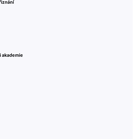
řiznání
ni akademie