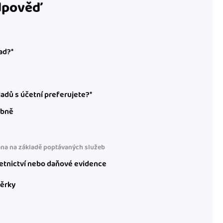
odpověď
ad?*
adů s účetní preferujete?*
obně
na na základě poptávaných služeb
etnictví nebo daňové evidence
věrky