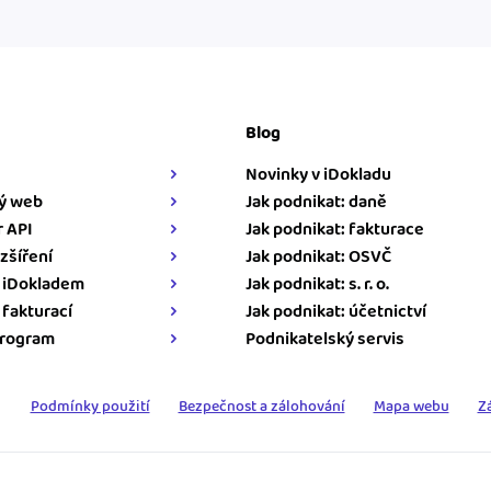
Blog
Novinky v iDokladu
ý web
Jak podnikat: daně
 API
Jak podnikat: fakturace
zšíření
Jak podnikat: OSVČ
s iDokladem
Jak podnikat: s. r. o.
s fakturací
Jak podnikat: účetnictví
program
Podnikatelský servis
Podmínky použití
Bezpečnost a zálohování
Mapa webu
Z