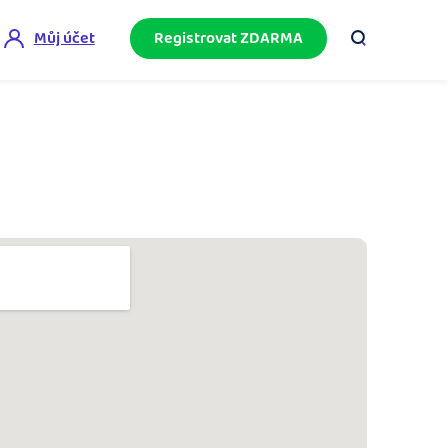
Můj účet
Registrovat ZDARMA
ini akademie
e mnoho
ačněte podnikání bez omylů díky bezplatné
ideo akademii.
akturační poradna
službami.
eptejte se komunity na fakturaci, daně či
četnictví.
podnikání