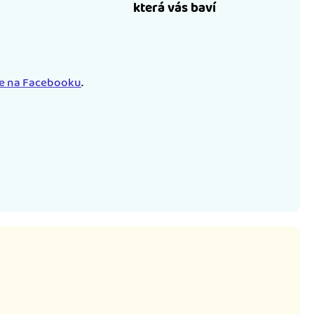
která vás baví
le na Facebooku
.