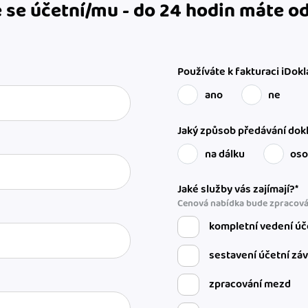
 se účetní/mu - do 24 hodin máte 
Používáte k fakturaci iDokl
ano
ne
Jaký způsob předávání dokl
na dálku
os
Jaké služby vás zajímají?*
Cenová nabídka bude zpracová
kompletní vedení úč
sestavení účetní zá
zpracování mezd