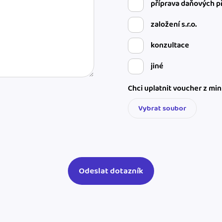
příprava daňových p
založení s.r.o.
konzultace
jiné
Chci uplatnit voucher z mi
Vybrat soubor