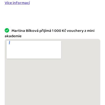
Jak se vyznat ve fakturaci
Více informací
Spřátelené účetní
Blog
Katalog doplňků
mini akademie
Martina Bílková přijímá 1 000 Kč vouchery z mini
Fakturační poradna
akademie