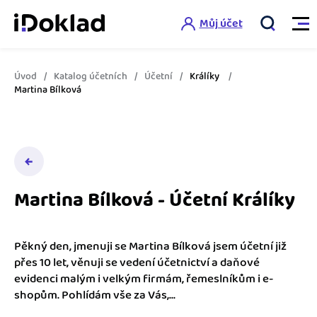
Můj účet
Úvod
Katalog účetních
Účetní
Králíky
Vlastnosti
Martina Bílková
Online fakturace
Ceník
Správa kontaktů
Vzdělání
Hlídání cashflow
Martina Bílková - Účetní Králíky
Nápověda
Spolupráce s účetní
Šablony faktur
Pěkný den, jmenuji se Martina Bílková jsem účetní již
Jak začít s iDokladem
Výkazy pro úřady
přes 10 let, věnuji se vedení účetnictví a daňové
Šablona pro plátce DPH
evidenci malým i velkým firmám, řemeslníkům i e-
Jak začít podnikat
shopům. Pohlídám vše za Vás,...
Propojení na další systémy
Registrovat ZDARMA
Šablona pro neplátce DPH