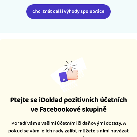
Chci znát další výhody spolupráce
Ptejte se iDoklad pozitivních účetních
ve Facebookové skupině
Poradí vám s vašimi účetními či daňovými dotazy. A
pokud se vám jejich rady zalíbí, můžete s nimi navázat