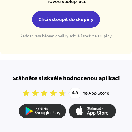
novou spolupráci.
Chci vstoupit do skupiny
Žádost vám během chvilky schválí správce skupiny
Stáhněte si skvěle hodnocenou aplikaci
na App Store
4.8