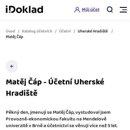
Můj účet
Úvod
Katalog účetních
Účetní
Uherské Hradiště
Vlastnosti
Matěj Čáp
Online fakturace
Ceník
Správa kontaktů
Vzdělání
Hlídání cashflow
Matěj Čáp - Účetní Uherské
Nápověda
Hradiště
Spolupráce s účetní
Šablony faktur
Jak začít s iDokladem
Výkazy pro úřady
Šablona pro plátce DPH
Pěkný den, jmenuji se Matěj Čáp, vystudoval jsem
Jak začít podnikat
Provozně-ekonomickou fakultu na Mendelově
Propojení na další systémy
Registrovat ZDARMA
Šablona pro neplátce DPH
univerzitě v Brně a účetnictví se věnuji více než 5 let.