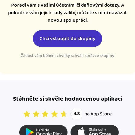
Poradí vám s vašimi účetními či daňovými dotazy. A
pokud se vám jejich rady zalíbí, můžete s nimi navázat
novou spolupráci.
Chci vstoupit do skupiny
Žádost vám během chvilky schválí správce skupiny
Stáhněte si skvěle hodnocenou aplikaci
na App Store
4.8