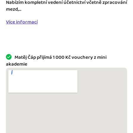
Jak se vyznat ve fakturaci
Nabízím kompletní vedení účetnictví včetně zpracování
Spřátelené účetní
mezd,...
Blog
Katalog doplňků
Více informací
mini akademie
Fakturační poradna
Matěj Čáp přijímá 1 000 Kč vouchery z mini
akademie