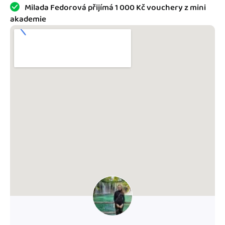
Jak se vyznat ve fakturaci
Milada Fedorová přijímá 1 000 Kč vouchery z mini
Spřátelené účetní
akademie
Blog
Katalog doplňků
mini akademie
Fakturační poradna