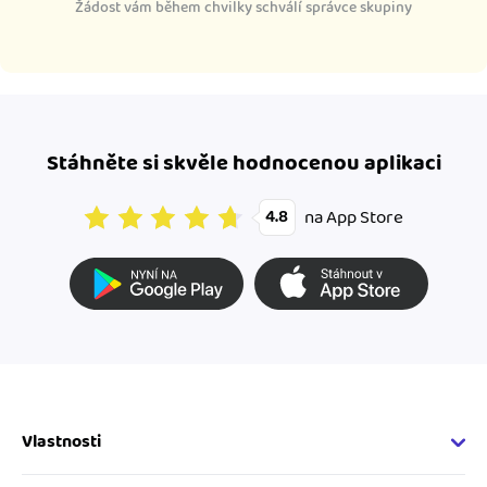
Žádost vám během chvilky schválí správce skupiny
Stáhněte si skvěle hodnocenou aplikaci
na App Store
4.8
Vlastnosti
Fakturační vlastnosti