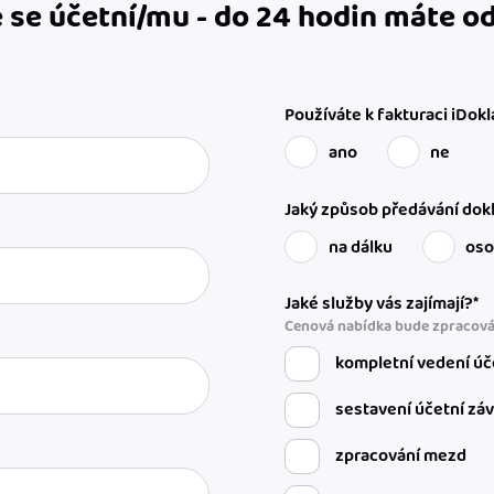
 se účetní/mu - do 24 hodin máte 
Používáte k fakturaci iDokl
ano
ne
Jaký způsob předávání dokl
na dálku
os
Jaké služby vás zajímají?*
Cenová nabídka bude zpracová
kompletní vedení úč
sestavení účetní zá
zpracování mezd