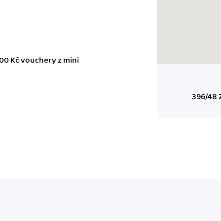
ady pro finanční
dku.
00 Kč vouchery z mini
stémy
 za vás. Díky
ankou, CRM...
396/48 