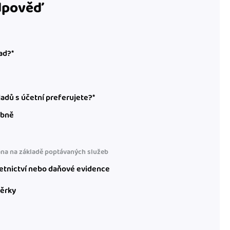
odpověď
ad?*
adů s účetní preferujete?*
obně
na na základě poptávaných služeb
etnictví nebo daňové evidence
věrky