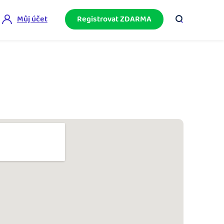
Můj účet
Registrovat ZDARMA
ini akademie
e mnoho
ačněte podnikání bez omylů díky bezplatné
ideo akademii.
akturační poradna
službami.
eptejte se komunity na fakturaci, daně či
četnictví.
podnikání