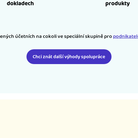
dokladech
produkty
šených účetních na cokoli ve speciální skupině pro
podnikate
Chci znát další výhody spolupráce