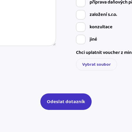
příprava daňových p
založení s.r.o.
konzultace
jiné
Chci uplatnit voucher z mi
Vybrat soubor