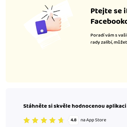
Ptejte se 
Facebooko
Poradí vám s vaši
rady zalíbí, může
Stáhněte si skvěle hodnocenou aplikaci
na App Store
4.8