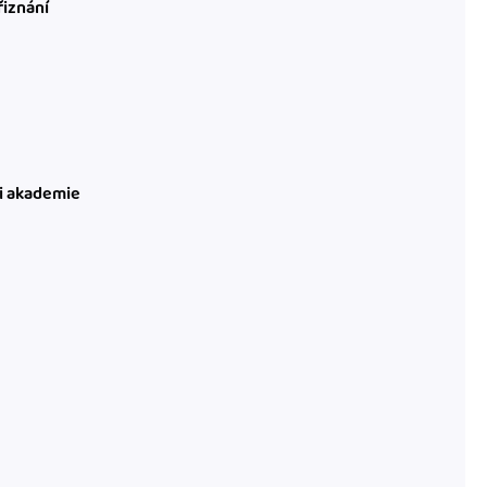
řiznání
ni akademie