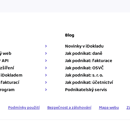
Blog
Novinky v iDokladu
ý web
Jak podnikat: daně
 API
Jak podnikat: fakturace
zšíření
Jak podnikat: OSVČ
s iDokladem
Jak podnikat: s. r. o.
s fakturací
Jak podnikat: účetnictví
program
Podnikatelský servis
Podmínky použití
Bezpečnost a zálohování
Mapa webu
Z