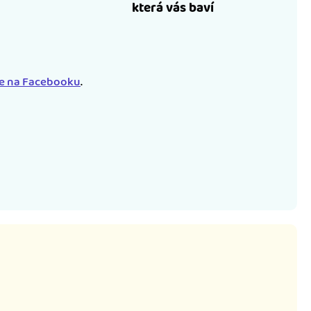
která vás baví
le na Facebooku
.