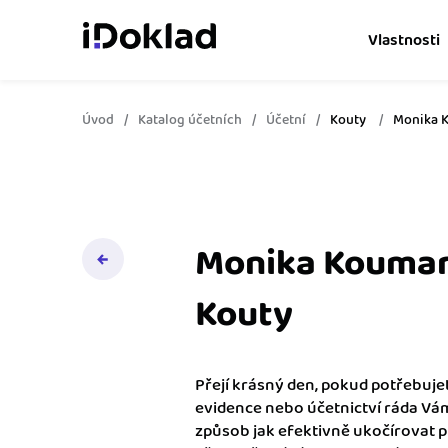
Vlastnosti
Úvod
Katalog účetních
Účetní
Kouty
Monika 
Online fakturace
Vytvářejte doklady snad
Správa kontaktů
Získejte kontrolu nad 
obchodními kontakty.
Monika Koumaro
Hlídání cashflow
Kouty
Vyměňte počítání za s
o výdajích a příjmech.
Přejí krásný den, pokud potřebuj
Spolupráce s účetní
evidence nebo účetnictví ráda Vám
Dejte účetní to, co pot
způsob jak efektivně ukočírovat př
přístup k vašim doklad