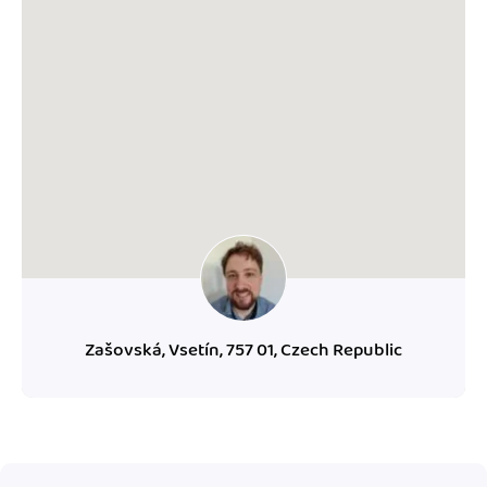
Jak se vyznat ve fakturaci
Spřátelené účetní
Blog
Katalog doplňků
mini akademie
Fakturační poradna
Zašovská, Vsetín, 757 01, Czech Republic