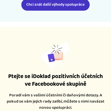
Chci znát další výhody spolupráce
Ptejte se iDoklad pozitivních účetních
ve Facebookové skupině
Poradí vám s vašimi účetními či daňovými dotazy. A
pokud se vám jejich rady zalíbí, můžete s nimi navázat
novou spolupráci.