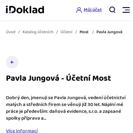
Můj účet
Úvod
Katalog účetních
Účetní
Most
Pavla Jungová
Vlastnosti
Online fakturace
Ceník
Správa kontaktů
Pavla Jungová - Účetní Most
Vzdělání
Hlídání cashflow
Nápověda
Spolupráce s účetní
Šablony faktur
Dobrý den, jmenuji se Pavla Jungová, vedení účetnictví
malých a středních firem se věnuji již 30 let. Náplní mé
Jak začít s iDokladem
Výkazy pro úřady
práce je především: daňová evidence, s.r.o. a zapsané
Šablona pro plátce DPH
spolky příprava a...
Jak začít podnikat
Propojení na další systémy
Registrovat ZDARMA
Šablona pro neplátce DPH
Více informací