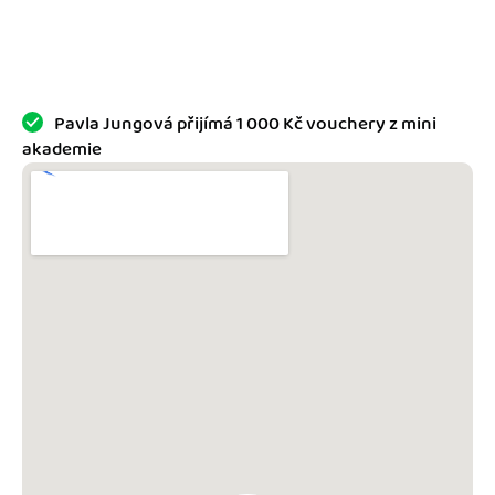
Jak se vyznat ve fakturaci
Spřátelené účetní
Blog
Katalog doplňků
mini akademie
Pavla Jungová přijímá 1 000 Kč vouchery z mini
akademie
Fakturační poradna