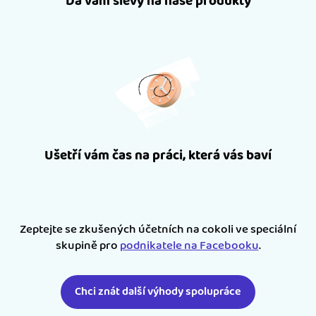
Dá vám slevy na naše produkty
Ušetří vám čas na práci, která vás baví
Zeptejte se zkušených účetních na cokoli ve speciální
skupině pro
podnikatele na Facebooku
.
Chci znát další výhody spolupráce