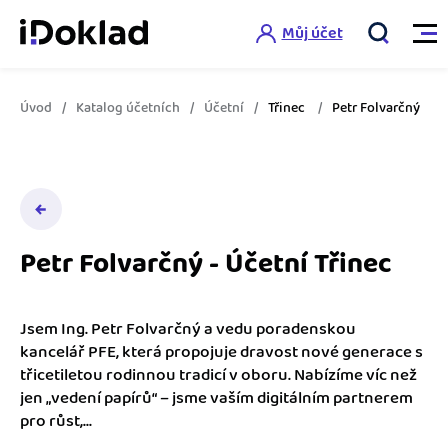
Můj účet
Úvod
Katalog účetních
Účetní
Třinec
Petr Folvarčný
Vlastnosti
Online fakturace
Ceník
Správa kontaktů
Petr Folvarčný - Účetní Třinec
Vzdělání
Hlídání cashflow
Nápověda
Spolupráce s účetní
Šablony faktur
Jsem Ing. Petr Folvarčný a vedu poradenskou
kancelář PFE, která propojuje dravost nové generace s
Jak začít s iDokladem
Výkazy pro úřady
třicetiletou rodinnou tradicí v oboru. Nabízíme víc než
Šablona pro plátce DPH
jen „vedení papírů“ – jsme vaším digitálním partnerem
Jak začít podnikat
Propojení na další systémy
Registrovat ZDARMA
pro růst,...
Šablona pro neplátce DPH