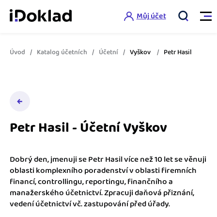
Můj účet
Úvod
Katalog účetních
Účetní
Vyškov
Petr Hasil
Vlastnosti
Online fakturace
Ceník
Správa kontaktů
Petr Hasil - Účetní Vyškov
Vzdělání
Hlídání cashflow
Nápověda
Spolupráce s účetní
Šablony faktur
Dobrý den, jmenuji se Petr Hasil více než 10 let se věnuji
oblasti komplexního poradenství v oblasti firemních
Jak začít s iDokladem
Výkazy pro úřady
financí, controllingu, reportingu, finančního a
Šablona pro plátce DPH
manažerského účetnictví. Zpracuji daňová přiznání,
Jak začít podnikat
Propojení na další systémy
Registrovat ZDARMA
vedení účetnictví vč. zastupování před úřady.
Šablona pro neplátce DPH