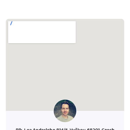
Jak se vyznat ve fakturaci
Spřátelené účetní
Blog
Katalog doplňků
mini akademie
Fakturační poradna
Plk. Lea Anderleho 814/4, Vyškov, 68201, Czech