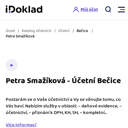
Můj účet
Úvod
Katalog účetních
Účetní
Bečice
Vlastnosti
Petra Smažíková
Online fakturace
Ceník
Správa kontaktů
Vzdělání
Hlídání cashflow
Petra Smažíková - Účetní Bečice
Nápověda
Spolupráce s účetní
Šablony faktur
Postarám se o Vaše účetnictví a Vy se věnujte tomu, co
Jak začít s iDokladem
Výkazy pro úřady
Vás baví. Nabízím služby v oblasti: – daňové evidence, –
Šablona pro plátce DPH
účetnictví, – přiznání k DPH, KH, SH, – kompletní...
Jak začít podnikat
Propojení na další systémy
Registrovat ZDARMA
Šablona pro neplátce DPH
Více informací