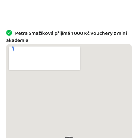
Jak se vyznat ve fakturaci
Spřátelené účetní
Blog
Katalog doplňků
mini akademie
Petra Smažíková přijímá 1 000 Kč vouchery z mini
akademie
Fakturační poradna