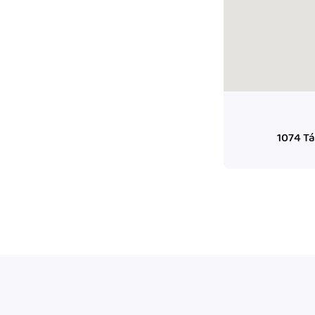
ady pro finanční
dku.
stémy
 za vás. Díky
ankou, CRM...
1074 Tá