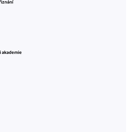
řiznání
ni akademie