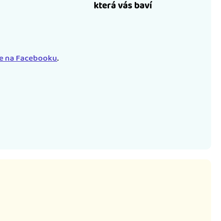
která vás baví
le na Facebooku
.