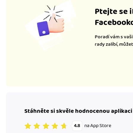
Ptejte se 
Facebooko
Poradí vám s vaši
rady zalíbí, může
Stáhněte si skvěle hodnocenou aplikaci
na App Store
4.8