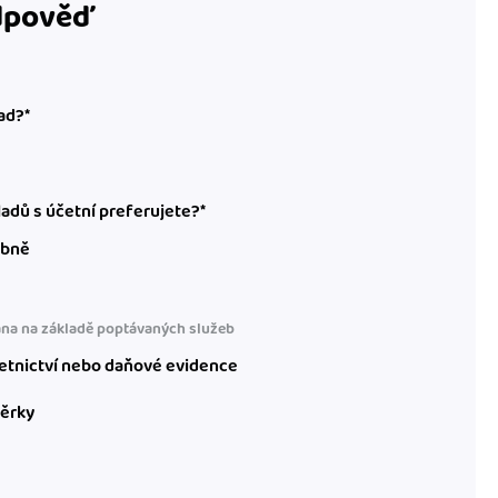
odpověď
ad?*
adů s účetní preferujete?*
obně
na na základě poptávaných služeb
etnictví nebo daňové evidence
věrky