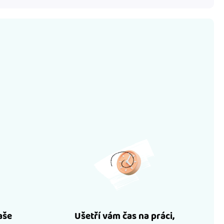
aše
Ušetří vám čas na práci,