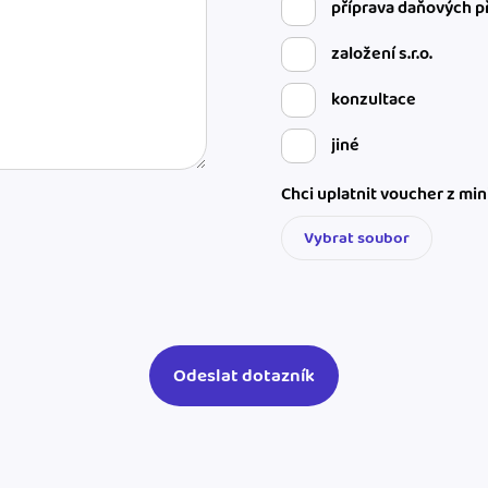
příprava daňových p
založení s.r.o.
konzultace
jiné
Chci uplatnit voucher z mi
Vybrat soubor