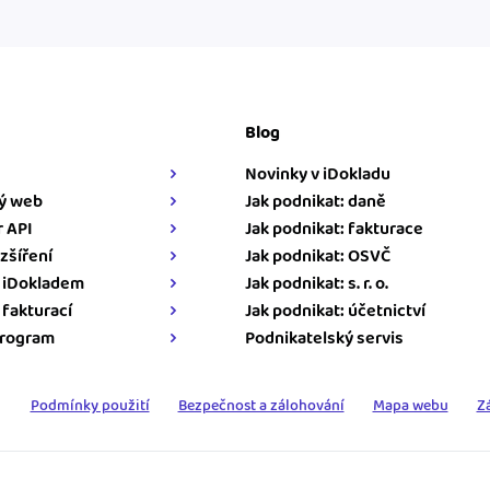
Blog
Novinky v iDokladu
ý web
Jak podnikat: daně
 API
Jak podnikat: fakturace
zšíření
Jak podnikat: OSVČ
s iDokladem
Jak podnikat: s. r. o.
s fakturací
Jak podnikat: účetnictví
program
Podnikatelský servis
Podmínky použití
Bezpečnost a zálohování
Mapa webu
Z