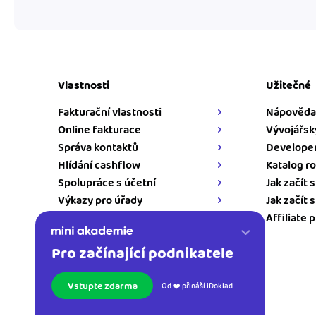
Vlastnosti
Užitečné
Fakturační vlastnosti
Nápověda
Online fakturace
Vývojářsk
Správa kontaktů
Developer
Hlídání cashflow
Katalog ro
Spolupráce s účetní
Jak začít 
Výkazy pro úřady
Jak začít 
Napojení pro iDoklad
Affiliate 
Pro začínající podnikatele
Kontakt
Vstupte zdarma
Od ❤️ přináší iDoklad