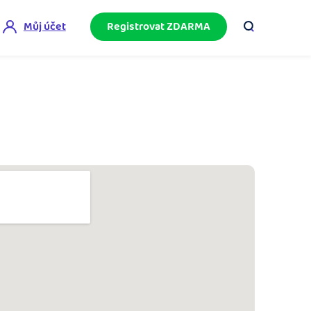
Můj účet
Registrovat ZDARMA
ini akademie
e mnoho
ačněte podnikání bez omylů díky bezplatné
ideo akademii.
akturační poradna
službami.
eptejte se komunity na fakturaci, daně či
četnictví.
podnikání