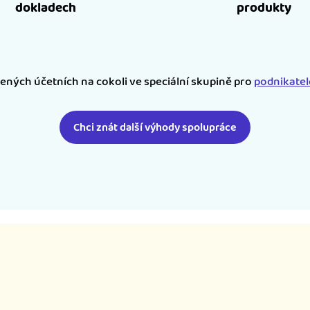
dokladech
produkty
šených účetních na cokoli ve speciální skupině pro
podnikate
Chci znát další výhody spolupráce