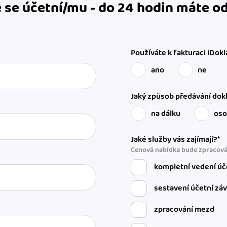
 se účetní/mu - do 24 hodin máte 
Používáte k fakturaci iDokl
ano
ne
Jaký způsob předávání dokl
na dálku
os
Jaké služby vás zajímají?*
Cenová nabídka bude zpracová
kompletní vedení úč
sestavení účetní zá
zpracování mezd