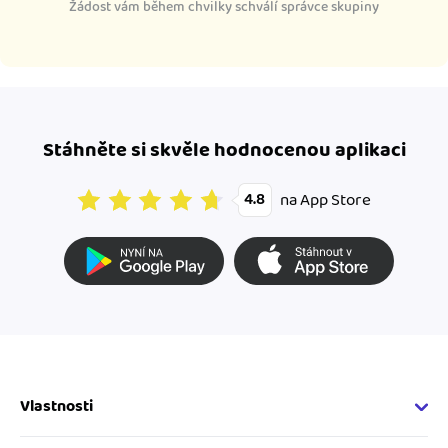
Žádost vám během chvilky schválí správce skupiny
Stáhněte si skvěle hodnocenou aplikaci
na App Store
4.8
Vlastnosti
Fakturační vlastnosti