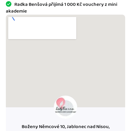
Jak se vyznat ve fakturaci
Radka Benšová přijímá 1 000 Kč vouchery z mini
Spřátelené účetní
akademie
Blog
Katalog doplňků
mini akademie
Fakturační poradna
Boženy Němcové 10, Jablonec nad Nisou,