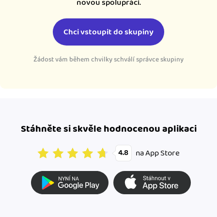
novou spolupráci.
Chci vstoupit do skupiny
Žádost vám během chvilky schválí správce skupiny
Stáhněte si skvěle hodnocenou aplikaci
na App Store
4.8