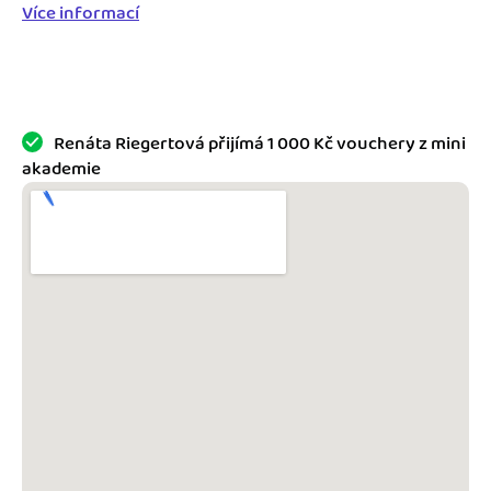
Jak se vyznat ve fakturaci
Více informací
Spřátelené účetní
Blog
Katalog doplňků
mini akademie
Renáta Riegertová přijímá 1 000 Kč vouchery z mini
Fakturační poradna
akademie