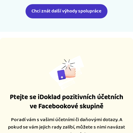
Chci znát další výhody spolupráce
Ptejte se iDoklad pozitivních účetních
ve Facebookové skupině
Poradí vám s vašimi účetními či daňovými dotazy. A
pokud se vám jejich rady zalíbí, můžete s nimi navázat