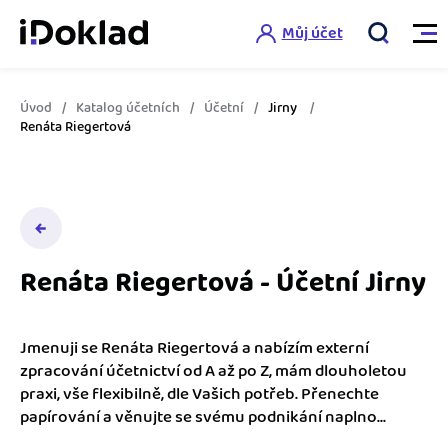
Můj účet
Úvod
Katalog účetních
Účetní
Jirny
Vlastnosti
Renáta Riegertová
Online fakturace
Ceník
Správa kontaktů
Vzdělání
Hlídání cashflow
Renáta Riegertová - Účetní Jirny
Nápověda
Spolupráce s účetní
Šablony faktur
Jmenuji se Renáta Riegertová a nabízím externí
Jak začít s iDokladem
Výkazy pro úřady
zpracování účetnictví od A až po Z, mám dlouholetou
Šablona pro plátce DPH
praxi, vše flexibilně, dle Vašich potřeb. Přenechte
Jak začít podnikat
papírování a věnujte se svému podnikání naplno...
Propojení na další systémy
Registrovat ZDARMA
Šablona pro neplátce DPH