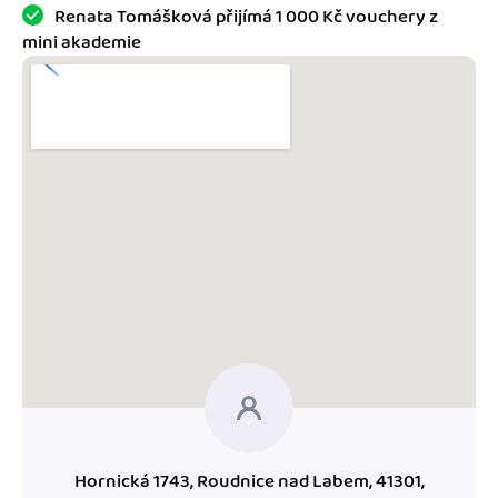
Jak se vyznat ve fakturaci
Renata Tomášková přijímá 1 000 Kč vouchery z
Spřátelené účetní
mini akademie
Blog
Katalog doplňků
mini akademie
Fakturační poradna
Hornická 1743, Roudnice nad Labem, 41301,