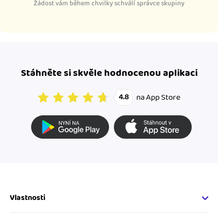
Žádost vám během chvilky schválí správce skupiny
Stáhněte si skvěle hodnocenou aplikaci
na App Store
4.8
Vlastnosti
Fakturační vlastnosti