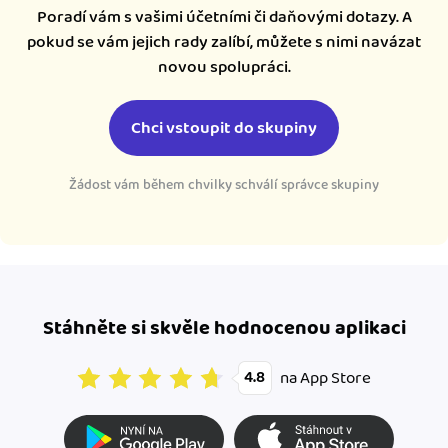
Poradí vám s vašimi účetními či daňovými dotazy. A
pokud se vám jejich rady zalíbí, můžete s nimi navázat
novou spolupráci.
Chci vstoupit do skupiny
Žádost vám během chvilky schválí správce skupiny
Stáhněte si skvěle hodnocenou aplikaci
na App Store
4.8