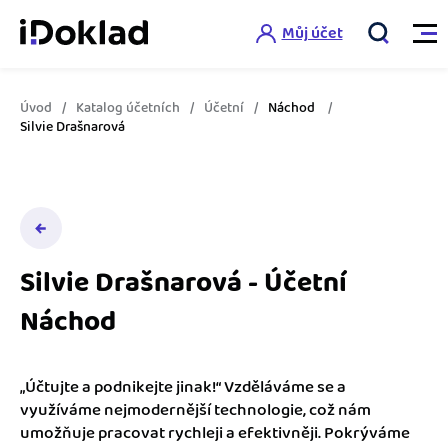
Můj účet
Úvod
Katalog účetních
Účetní
Náchod
Vlastnosti
Silvie Drašnarová
Online fakturace
Ceník
Správa kontaktů
Vzdělání
Hlídání cashflow
Silvie Drašnarová - Účetní
Nápověda
Náchod
Spolupráce s účetní
Šablony faktur
Jak začít s iDokladem
Výkazy pro úřady
Šablona pro plátce DPH
„Účtujte a podnikejte jinak!“ Vzděláváme se a
Jak začít podnikat
využíváme nejmodernější technologie, což nám
Propojení na další systémy
Registrovat ZDARMA
Šablona pro neplátce DPH
umožňuje pracovat rychleji a efektivněji. Pokrýváme