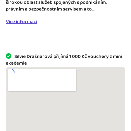
Jak se vyznat ve fakturaci
širokou oblast služeb spojených s podnikáním,
Spřátelené účetní
právním a bezpečnostním servisem a to...
Blog
Katalog doplňků
Více informací
mini akademie
Fakturační poradna
Silvie Drašnarová přijímá 1 000 Kč vouchery z mini
akademie