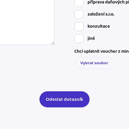
příprava daňových p
založení s.r.o.
konzultace
jiné
Chci uplatnit voucher z mi
Vybrat soubor