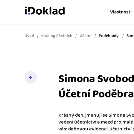
Vlastnosti
Úvod
Katalog účetních
Účetní
Poděbrady
Sim
Online fakturace
Vytvářejte doklady snad
Správa kontaktů
Získejte kontrolu nad 
obchodními kontakty.
Simona Svobodo
Hlídání cashflow
Účetní Poděbr
Vyměňte počítání za s
o výdajích a příjmech.
Krásný den, jmenuji se Simona Svob
Spolupráce s účetní
vedení účetnictví a mezd pro malé 
Dejte účetní to, co pot
vás: daňovou evidenci, účetnictví 
přístup k vašim doklad