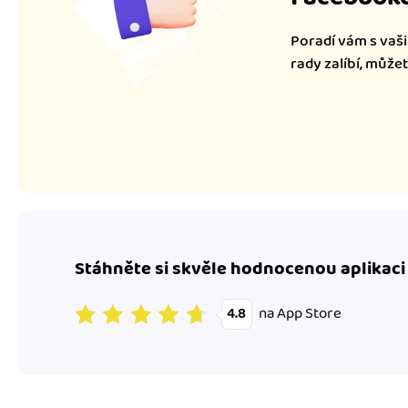
Poradí vám s vaši
rady zalíbí, může
Stáhněte si skvěle hodnocenou aplikaci
na App Store
4.8