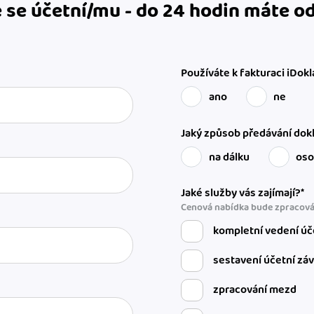
 se účetní/mu - do 24 hodin máte 
Používáte k fakturaci iDokl
ano
ne
Jaký způsob předávání dokl
na dálku
os
Jaké služby vás zajímají?*
Cenová nabídka bude zpracová
kompletní vedení úč
sestavení účetní zá
zpracování mezd