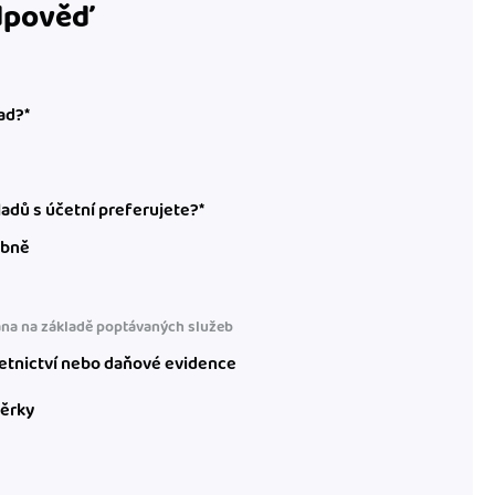
odpověď
ad?*
adů s účetní preferujete?*
obně
na na základě poptávaných služeb
etnictví nebo daňové evidence
věrky