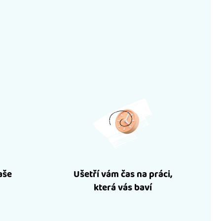
aše
Ušetří vám čas na práci,
která vás baví