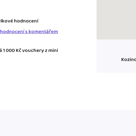
ady pro finanční
lkové hodnocení
dku.
 hodnocení s komentářem
stémy
 za vás. Díky
á 1 000 Kč vouchery z mini
ankou, CRM...
Kozino