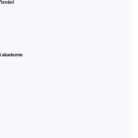
řiznání
ni akademie