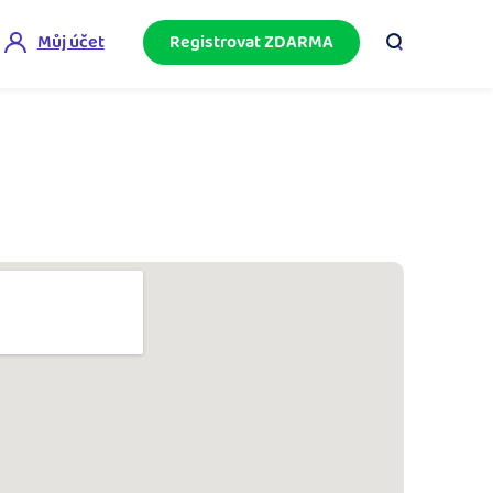
Můj účet
Registrovat ZDARMA
ini akademie
e mnoho
ačněte podnikání bez omylů díky bezplatné
ideo akademii.
akturační poradna
službami.
eptejte se komunity na fakturaci, daně či
četnictví.
podnikání