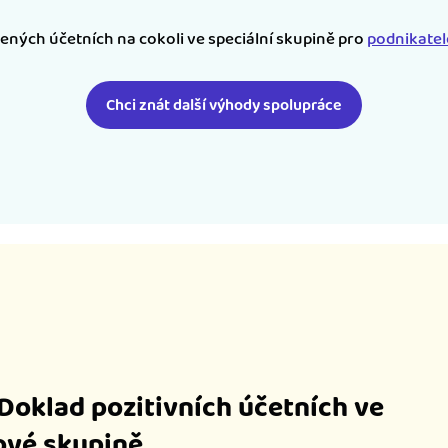
šených účetních na cokoli ve speciální skupině pro
podnikate
Chci znát další výhody spolupráce
iDoklad pozitivních účetních ve
vé skupině