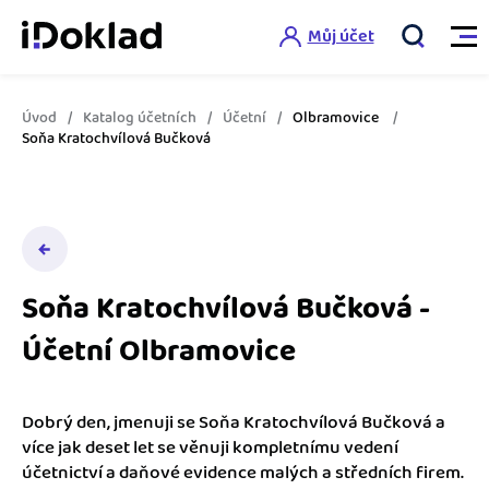
Můj účet
Úvod
Katalog účetních
Účetní
Olbramovice
Vlastnosti
Soňa Kratochvílová Bučková
Online fakturace
Ceník
Správa kontaktů
Vzdělání
Hlídání cashflow
Soňa Kratochvílová Bučková -
Nápověda
Účetní Olbramovice
Spolupráce s účetní
Šablony faktur
Jak začít s iDokladem
Výkazy pro úřady
Šablona pro plátce DPH
Dobrý den, jmenuji se Soňa Kratochvílová Bučková a
Jak začít podnikat
více jak deset let se věnuji kompletnímu vedení
Propojení na další systémy
Registrovat ZDARMA
Šablona pro neplátce DPH
účetnictví a daňové evidence malých a středních firem.