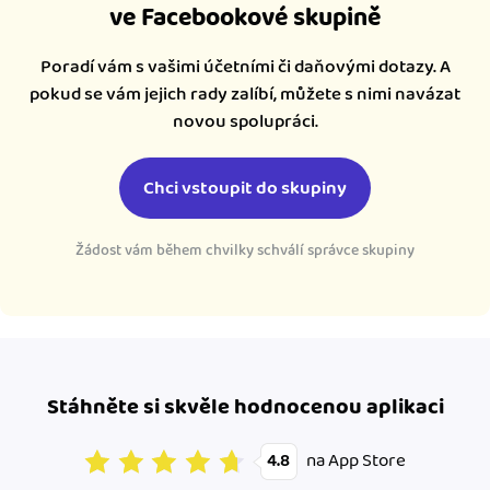
ve Facebookové skupině
Poradí vám s vašimi účetními či daňovými dotazy. A
pokud se vám jejich rady zalíbí, můžete s nimi navázat
novou spolupráci.
Chci vstoupit do skupiny
Žádost vám během chvilky schválí správce skupiny
Stáhněte si skvěle hodnocenou aplikaci
na App Store
4.8