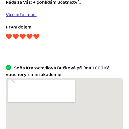
Jak se vyznat ve fakturaci
Ráda za Vás: ● pohlídám účetnictví...
Spřátelené účetní
Více informací
Blog
Katalog doplňků
První dojem
mini akademie
Fakturační poradna
Soňa Kratochvílová Bučková přijímá 1 000 Kč
vouchery z mini akademie