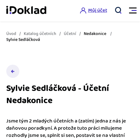
Můj účet
Úvod
Katalog účetních
Účetní
Nedakonice
Vlastnosti
Sylvie Sedláčková
Online fakturace
Ceník
Správa kontaktů
Vzdělání
Hlídání cashflow
Sylvie Sedláčková - Účetní
Nápověda
Nedakonice
Spolupráce s účetní
Šablony faktur
Jak začít s iDokladem
Výkazy pro úřady
Šablona pro plátce DPH
Jsme tým 2 mladých účetních a (zatím) jedna z nás je
Jak začít podnikat
daňovou poradkyní. A protože tuto práci milujeme
Propojení na další systémy
Registrovat ZDARMA
Šablona pro neplátce DPH
rozhodly jsme se, splnit si sen, postavit se na vlastní