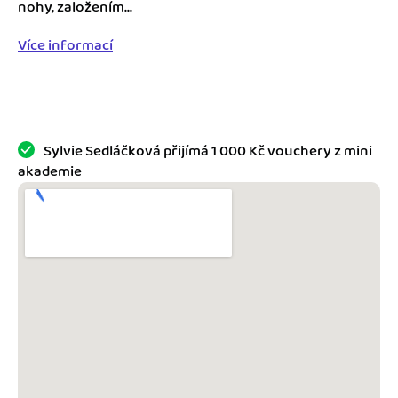
Jak se vyznat ve fakturaci
nohy, založením...
Spřátelené účetní
Více informací
Blog
Katalog doplňků
mini akademie
Fakturační poradna
Sylvie Sedláčková přijímá 1 000 Kč vouchery z mini
akademie