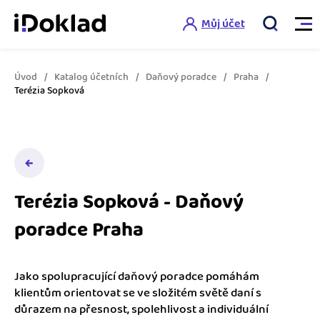
Můj účet
Úvod
Katalog účetních
Daňový poradce
Praha
Vlastnosti
Terézia Sopková
Online fakturace
Ceník
Správa kontaktů
Vzdělání
Hlídání cashflow
Terézia Sopková - Daňový
Nápověda
poradce Praha
Spolupráce s účetní
Šablony faktur
Jak začít s iDokladem
Výkazy pro úřady
Šablona pro plátce DPH
Jako spolupracující daňový poradce pomáhám
Jak začít podnikat
klientům orientovat se ve složitém světě daní s
Propojení na další systémy
Registrovat ZDARMA
Šablona pro neplátce DPH
důrazem na přesnost, spolehlivost a individuální