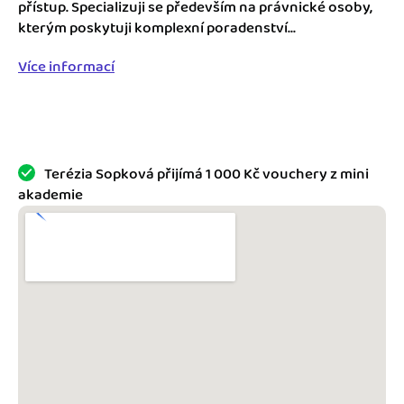
Jak se vyznat ve fakturaci
přístup. Specializuji se především na právnické osoby,
Spřátelené účetní
kterým poskytuji komplexní poradenství...
Blog
Katalog doplňků
Více informací
mini akademie
Fakturační poradna
Terézia Sopková přijímá 1 000 Kč vouchery z mini
akademie