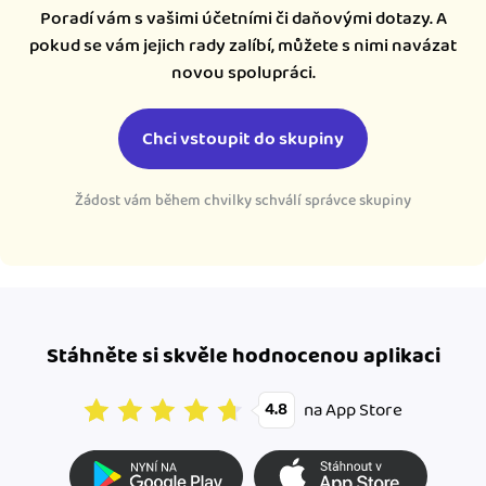
Poradí vám s vašimi účetními či daňovými dotazy. A
pokud se vám jejich rady zalíbí, můžete s nimi navázat
novou spolupráci.
Chci vstoupit do skupiny
Žádost vám během chvilky schválí správce skupiny
Stáhněte si skvěle hodnocenou aplikaci
na App Store
4.8