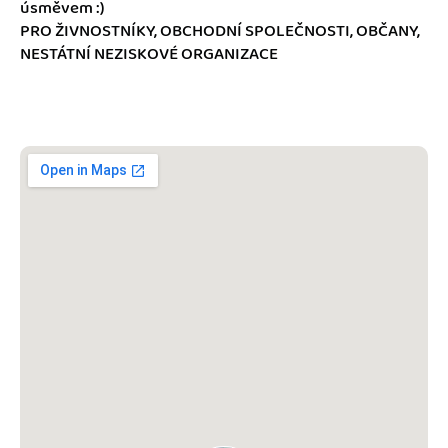
Jak se vyznat ve fakturaci
úsměvem :)
Spřátelené účetní
PRO ŽIVNOSTNÍKY, OBCHODNÍ SPOLEČNOSTI, OBČANY,
NESTÁTNÍ NEZISKOVÉ ORGANIZACE
Blog
Katalog doplňků
mini akademie
Fakturační poradna