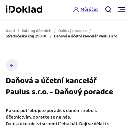
Můj účet
Úvod
Katalog účetních
Daňový poradce
Vlastnosti
Středočeský kraj 290 01
Daňová a účetní kancelář Paulus s.r.o.
Online fakturace
Ceník
Správa kontaktů
Vzdělání
Hlídání cashflow
Daňová a účetní kancelář
Nápověda
Paulus s.r.o. - Daňový poradce
Spolupráce s účetní
Šablony faktur
Jak začít s iDokladem
Výkazy pro úřady
Šablona pro plátce DPH
Pokud potřebujete poradit s daněmi nebo s
Jak začít podnikat
účetnictvím, obraťte se na nás.
Propojení na další systémy
Registrovat ZDARMA
Šablona pro neplátce DPH
Daní a účetnictví se není třeba bát. Dají se dělat i s