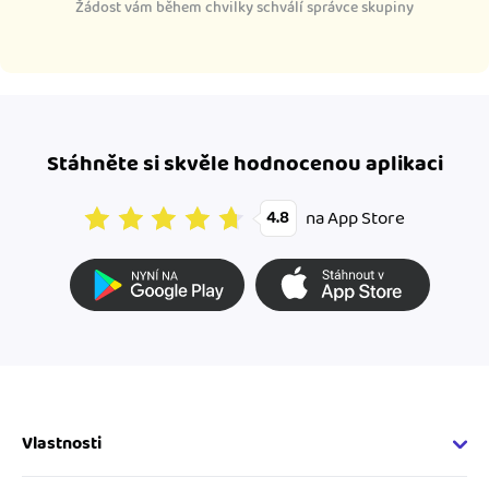
Žádost vám během chvilky schválí správce skupiny
Stáhněte si skvěle hodnocenou aplikaci
na App Store
4.8
Vlastnosti
Fakturační vlastnosti