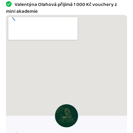
Jak se vyznat ve fakturaci
Valentýna Olahová přijímá 1 000 Kč vouchery z
Spřátelené účetní
mini akademie
Blog
Katalog doplňků
mini akademie
Fakturační poradna