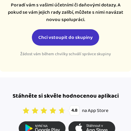
Poradí vám s vašimi účetními či daňovými dotazy. A
pokud se vám jejich rady zalíbí, můžete s nimi navázat
novou spolupráci.
Chci vstoupit do skupiny
Žádost vám během chvilky schválí správce skupiny
Stáhněte si skvěle hodnocenou aplikaci
na App Store
4.8