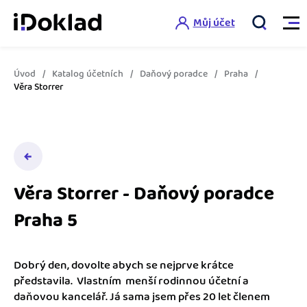
Můj účet
Úvod
Katalog účetních
Daňový poradce
Praha
Vlastnosti
Věra Storrer
Online fakturace
Ceník
Správa kontaktů
Vzdělání
Hlídání cashflow
Věra Storrer - Daňový poradce
Nápověda
Praha 5
Spolupráce s účetní
Šablony faktur
Jak začít s iDokladem
Výkazy pro úřady
Šablona pro plátce DPH
Dobrý den, dovolte abych se nejprve krátce
Jak začít podnikat
představila. Vlastním menší rodinnou účetní a
Propojení na další systémy
Registrovat ZDARMA
Šablona pro neplátce DPH
daňovou kancelář. Já sama jsem přes 20 let členem