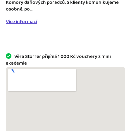
Jak se vyznat ve fakturaci
Komory daňových poradců. S klienty komunikujeme
Spřátelené účetní
osobně, po...
Blog
Katalog doplňků
Více informací
mini akademie
Fakturační poradna
Věra Storrer přijímá 1 000 Kč vouchery z mini
akademie