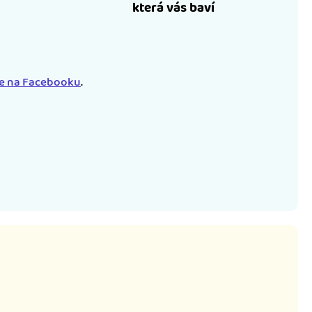
která vás baví
le na Facebooku
.