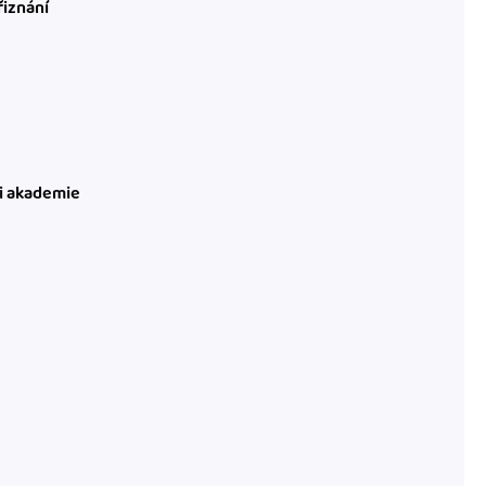
řiznání
ni akademie