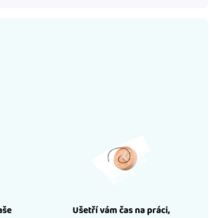
aše
Ušetří vám čas na práci,