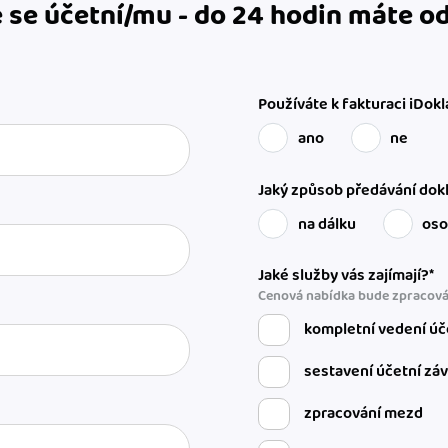
 se účetní/mu - do 24 hodin máte 
Používáte k fakturaci iDokl
ano
ne
Jaký způsob předávání dokl
na dálku
os
Jaké služby vás zajímají?*
Cenová nabídka bude zpracová
kompletní vedení úč
sestavení účetní zá
zpracování mezd