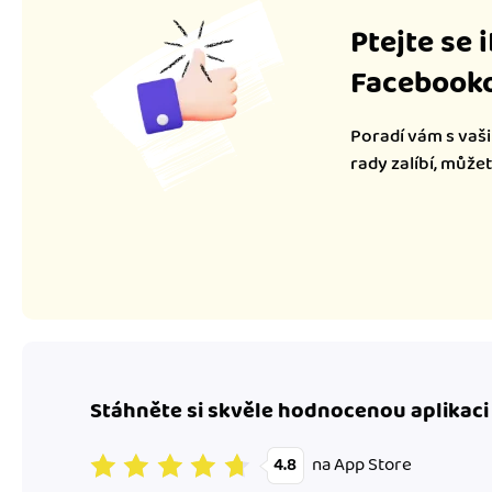
Ptejte se 
Facebooko
Poradí vám s vaši
rady zalíbí, může
Stáhněte si skvěle hodnocenou aplikaci
na App Store
4.8