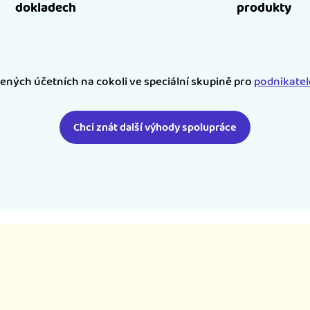
dokladech
produkty
šených účetních na cokoli ve speciální skupině pro
podnikate
Chci znát další výhody spolupráce