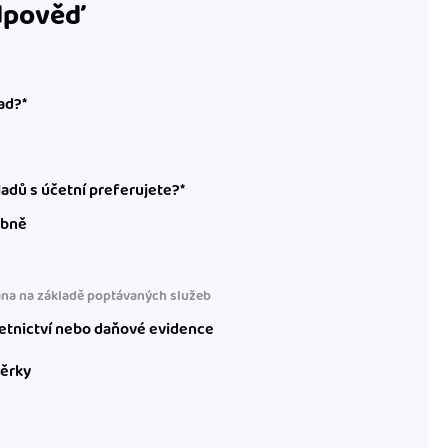
odpověď
ad?*
adů s účetní preferujete?*
obně
na na základě poptávaných služeb
etnictví nebo daňové evidence
věrky