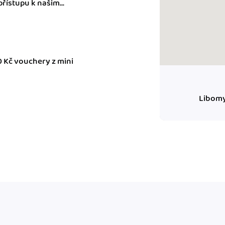
řístupu k našim...
ady pro finanční
dku.
0 Kč vouchery z mini
stémy
 za vás. Díky
ankou, CRM...
Libomy