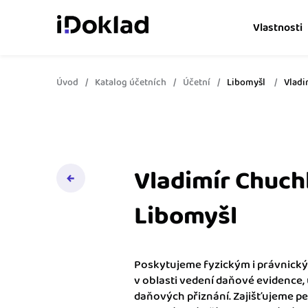
Vlastnosti
Úvod
Katalog účetních
Účetní
Libomyšl
Vladi
Online fakturace
Vytvářejte doklady snad
Správa kontaktů
Získejte kontrolu nad 
obchodními kontakty.
Vladimír Chuchl
Hlídání cashflow
Libomyšl
Vyměňte počítání za s
o výdajích a příjmech.
Poskytujeme fyzickým i právnick
Spolupráce s účetní
v oblasti vedení daňové evidence, 
Dejte účetní to, co pot
daňových přiznání. Zajišťujeme p
přístup k vašim doklad