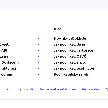
Blog
Novinky v iDokladu
ý web
Jak podnikat: daně
 API
Jak podnikat: fakturace
zšíření
Jak podnikat: OSVČ
s iDokladem
Jak podnikat: s. r. o.
s fakturací
Jak podnikat: účetnictví
program
Podnikatelský servis
Podmínky použití
Bezpečnost a zálohování
Mapa webu
Z