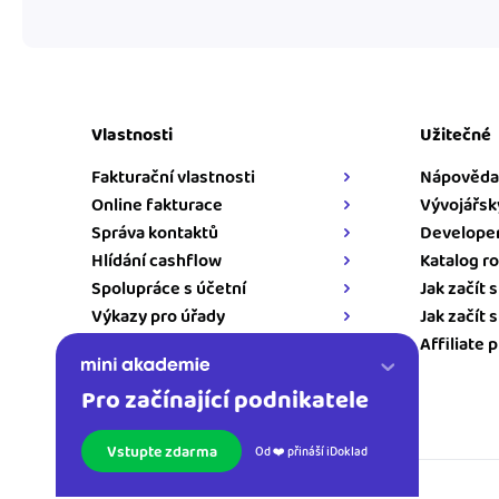
Vlastnosti
Užitečné
Fakturační vlastnosti
Nápověda
Online fakturace
Vývojářsk
Správa kontaktů
Developer
Hlídání cashflow
Katalog ro
Spolupráce s účetní
Jak začít 
Výkazy pro úřady
Jak začít 
Napojení pro iDoklad
Affiliate 
Pro začínající podnikatele
Kontakt
Vstupte zdarma
Od ❤️ přináší iDoklad