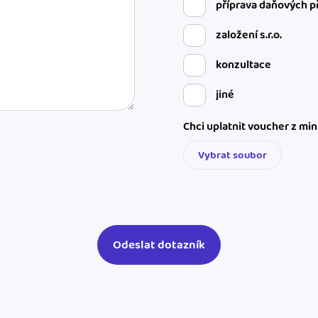
příprava daňových p
založení s.r.o.
konzultace
jiné
Chci uplatnit voucher z mi
Vybrat soubor