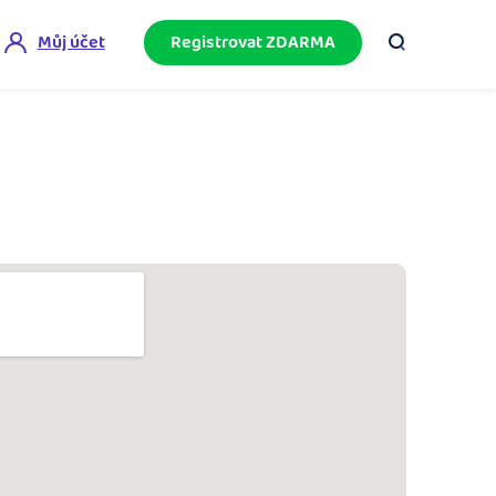
Můj účet
Registrovat ZDARMA
ini akademie
e mnoho
ačněte podnikání bez omylů díky bezplatné
ideo akademii.
akturační poradna
službami.
eptejte se komunity na fakturaci, daně či
četnictví.
podnikání