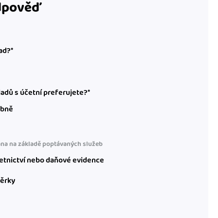
odpověď
ad?*
adů s účetní preferujete?*
obně
na na základě poptávaných služeb
etnictví nebo daňové evidence
věrky