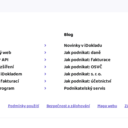
Blog
Novinky v iDokladu
ý web
Jak podnikat: daně
 API
Jak podnikat: fakturace
zšíření
Jak podnikat: OSVČ
s iDokladem
Jak podnikat: s. r. o.
s fakturací
Jak podnikat: účetnictví
program
Podnikatelský servis
Podmínky použití
Bezpečnost a zálohování
Mapa webu
Z