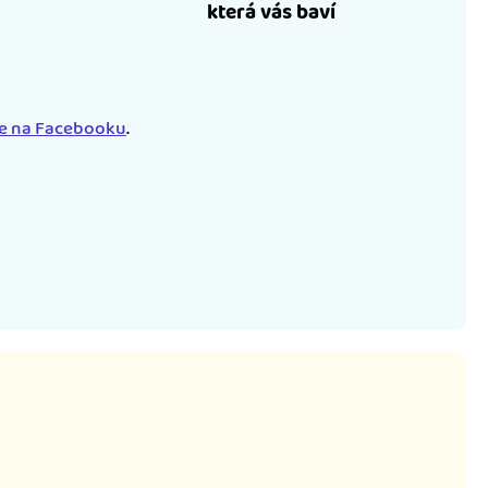
která vás baví
le na Facebooku
.