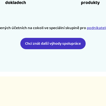
dokladech
produkty
šených účetních na cokoli ve speciální skupině pro
podnikate
Chci znát další výhody spolupráce