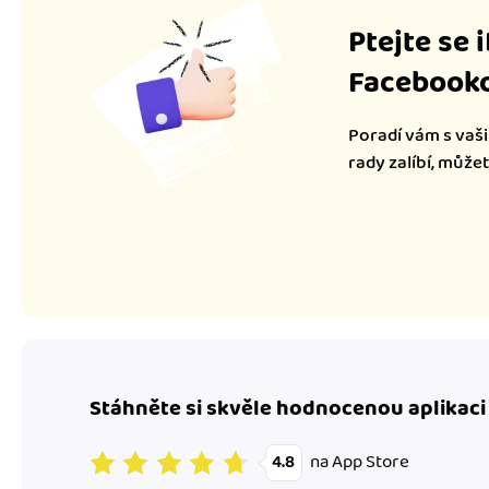
Ptejte se 
Facebooko
Poradí vám s vaši
rady zalíbí, může
Stáhněte si skvěle hodnocenou aplikaci
na App Store
4.8