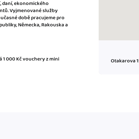
í, daní, ekonomického
entů. Vyjmenované služby
současné době pracujeme pro
ady pro finanční
republiky, Německa, Rakouska a
dku.
stémy
 za vás. Díky
ankou, CRM...
á 1 000 Kč vouchery z mini
Otakarova 1