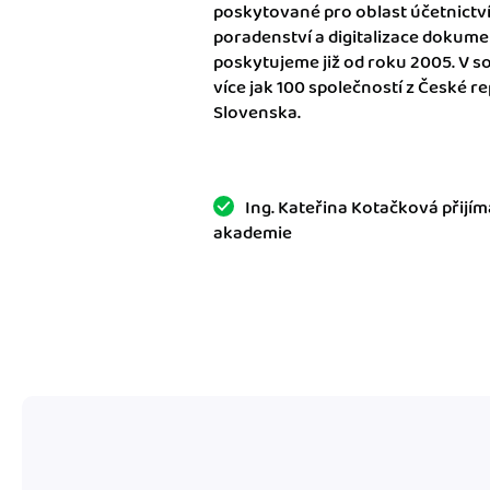
poskytované pro oblast účetnictv
poradenství a digitalizace dokum
Výkazy pro úřady
poskytujeme již od roku 2005. V 
Užívejte, že máte podkl
více jak 100 společností z České 
úřad v naprostém pořá
Slovenska.
Propojení na další sy
Nechte iDoklad pracovat
propojení s e-shopem, b
Ing. Kateřina Kotačková přijím
akademie