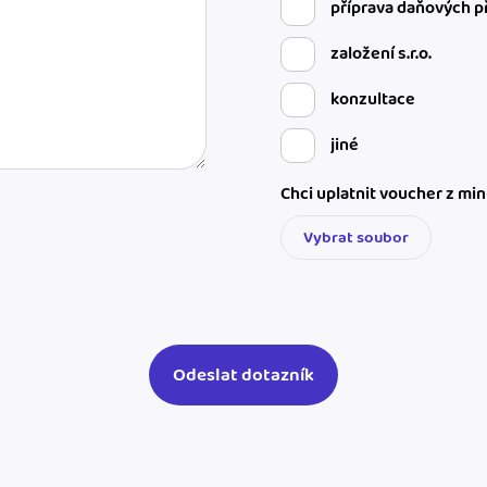
příprava daňových p
založení s.r.o.
konzultace
jiné
Chci uplatnit voucher z mi
Vybrat soubor