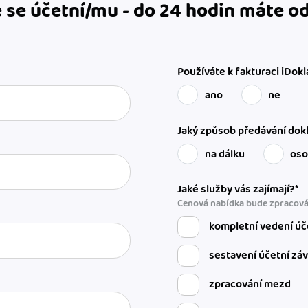
 se účetní/mu - do 24 hodin máte 
Používáte k fakturaci iDokl
ano
ne
Jaký způsob předávání dokl
na dálku
os
Jaké služby vás zajímají?*
Cenová nabídka bude zpracová
kompletní vedení úč
sestavení účetní zá
zpracování mezd