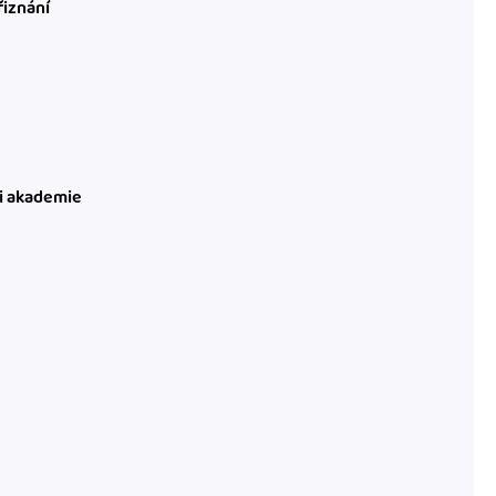
řiznání
ni akademie