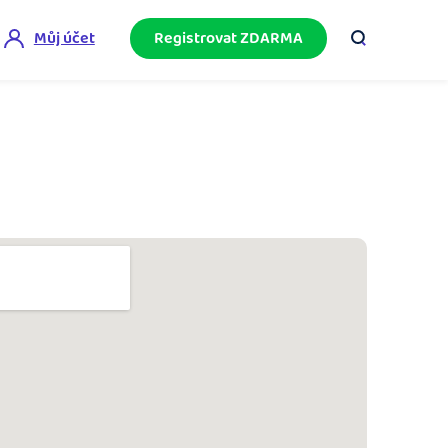
Můj účet
Registrovat ZDARMA
ini akademie
e mnoho
ačněte podnikání bez omylů díky bezplatné
ideo akademii.
akturační poradna
službami.
eptejte se komunity na fakturaci, daně či
četnictví.
podnikání