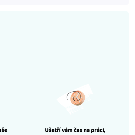
aše
Ušetří vám čas na práci,