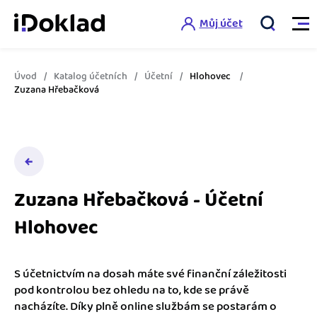
Můj účet
Úvod
Katalog účetních
Účetní
Hlohovec
Vlastnosti
Zuzana Hřebačková
Online fakturace
Ceník
Správa kontaktů
Vzdělání
Hlídání cashflow
Zuzana Hřebačková - Účetní
Nápověda
Hlohovec
Spolupráce s účetní
Šablony faktur
Jak začít s iDokladem
Výkazy pro úřady
Šablona pro plátce DPH
S účetnictvím na dosah máte své finanční záležitosti
Jak začít podnikat
pod kontrolou bez ohledu na to, kde se právě
Propojení na další systémy
Registrovat ZDARMA
Šablona pro neplátce DPH
nacházíte. Díky plně online službám se postarám o