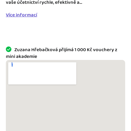
Jak se vyznat ve fakturaci
vaše účetnictví rychle, efektivně a...
Spřátelené účetní
Více informací
Blog
Katalog doplňků
mini akademie
Fakturační poradna
Zuzana Hřebačková přijímá 1 000 Kč vouchery z
mini akademie