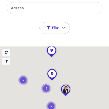
Jak se vyznat ve fakturaci
Spřátelené účetní
Blog
Katalog doplňků
mini akademie
Filtr
Fakturační poradna
2
5
2