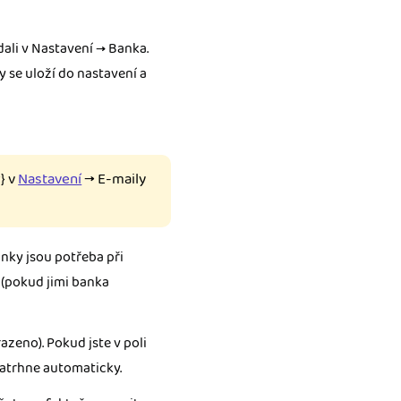
dali v Nastavení → Banka.
 se uloží do nastavení a
} v
Nastavení
→ E-maily
nky jsou potřeba při
 (pokud jimi banka
zeno). Pokud jste v poli
atrhne automaticky.