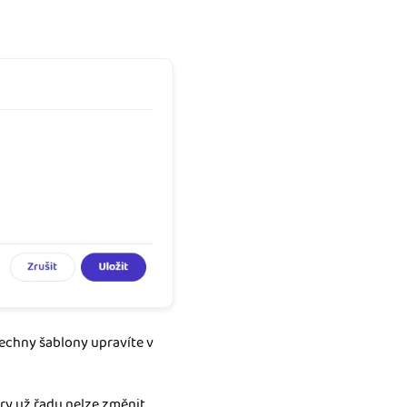
šechny šablony upravíte v
ury už řadu nelze změnit.