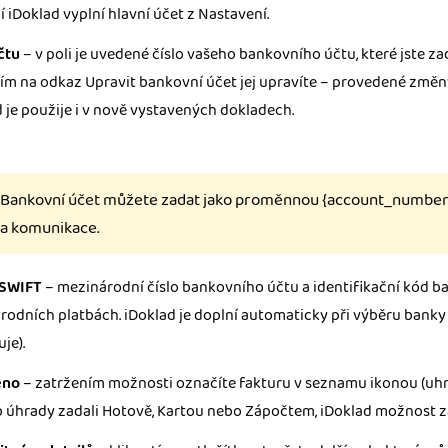
 iDoklad vyplní hlavní účet z Nastavení.
čtu
– v poli je uvedené číslo vašeho bankovního účtu, které jste za
ím na odkaz Upravit bankovní účet jej upravíte – provedené změny
 je použije i v nově vystavených dokladech.
Bankovní účet můžete zadat jako proměnnou {account_number
a komunikace.
 SWIFT
– mezinárodní číslo bankovního účtu a identifikační kód ba
rodních platbách. iDoklad je doplní automaticky při výběru banky
je).
eno
– zatržením možnosti označíte fakturu v seznamu ikonou (uhra
 úhrady zadali Hotově, Kartou nebo Zápočtem, iDoklad možnost z