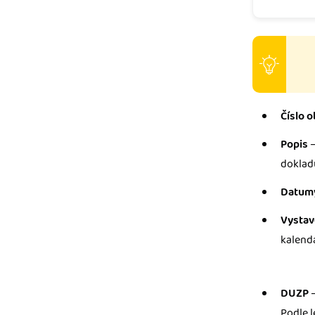
Číslo 
Popis
–
dokladu
Datum
Vysta
kalend
DUZP
–
Podle l