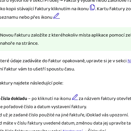
uru vytvoříte v sekci Prodej → Faktury vydané nebo Zálohové fa
ko kopii stávající faktury kliknutím na ikonu
. Kartu faktury zo
 seznamu nebo přes ikonu
.
ady pro finanční
dku.
Novou fakturu založíte z kteréhokoliv místa aplikace pomocí ze
stémy
nahoře na stránce.
 za vás. Díky
ankou, CRM...
eré údaje zadáváte do faktur opakovaně, upravte si je v sekci
N
í faktur vám to ušetří spoustu času.
aktury najdete následující pole:
čísla dokladu
– po kliknutí na ikonu
za názvem faktury otevřet
e pořadové číslo a datum vystavení faktury.
 už je zadané číslo použité na jiné faktuře, iDoklad vás upozorní.
 máte v číslu faktury uvedené datum, změnou data jej upravíte ta