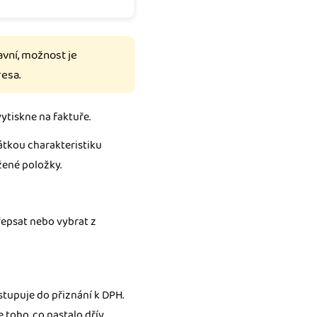
vní, možnost je
resa.
vytiskne na faktuře.
átkou charakteristiku
žené položky.
řepsat nebo vybrat z
tupuje do přiznání k DPH.
 toho, co nastalo dřív.