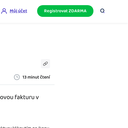
Můj účet
Registrovat ZDARMA
ini akademie
e mnoho
ačněte podnikání bez omylů díky bezplatné
ideo akademii.
akturační poradna
službami.
eptejte se komunity na fakturaci, daně či
četnictví.
13 minut čtení
podnikání
novou fakturu v