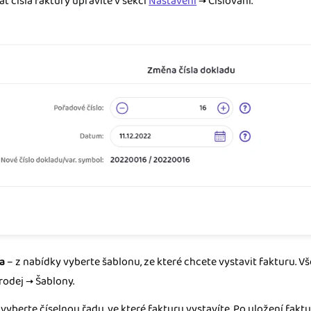
t čísla faktury upravíte v sekci
Nastavení
→ Číslování.
a
– z nabídky vyberte šablonu, ze které chcete vystavit fakturu. V
rodej → Šablony.
vyberte číselnou řadu, ve které fakturu vystavíte. Po uložení fakt