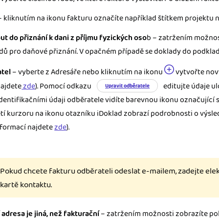
 kliknutím na ikonu fakturu označíte například štítkem projektu 
ut do přiznání k dani z příjmu fyzických oso
b – zatržením možnos
dů pro daňové přiznání. V opačném případě se doklady do podklad
tel
– vyberte z Adresáře nebo kliknutím na ikonu
vytvořte nov
najdete
zde
). Pomocí odkazu
editujte údaje ul
Upravit odběratele
dentifikačními údaji odběratele vidíte barevnou ikonu označující 
tí kurzoru na ikonu otazníku iDoklad zobrazí podrobnosti o výsle
nformací najdete
zde
).
Pokud chcete fakturu odběrateli odeslat e-mailem, zadejte ele
kartě kontaktu.
adresa je jiná, než fakturační
– zatržením možnosti zobrazíte pol