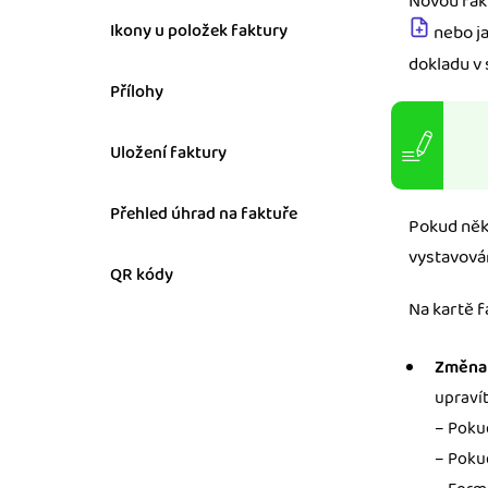
Novou fakt
Ikony u položek faktury
nebo ja
Výkazy pro úřady
dokladu v
Užívejte, že máte podkl
úřad v naprostém pořá
Přílohy
Propojení na další sy
Uložení faktury
Nechte iDoklad pracovat
propojení s e-shopem, b
Přehled úhrad na faktuře
Pokud někt
vystavován
QR kódy
Na kartě f
Změna 
upravít
– Pokud
– Pokud