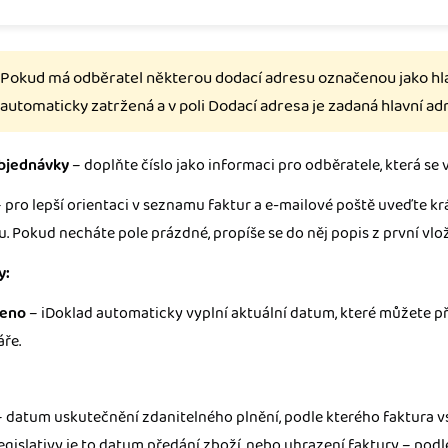
Pokud má odběratel některou dodací adresu označenou jako hla
automaticky zatržená a v poli Dodací adresa je zadaná hlavní ad
objednávky
– doplňte číslo jako informaci pro odběratele, která se 
 pro lepší orientaci v seznamu faktur a e-mailové poště uveďte kr
. Pokud necháte pole prázdné, propíše se do něj popis z první vlo
y:
veno
– iDoklad automaticky vyplní aktuální datum, které můžete p
áře.
 datum uskutečnění zdanitelného plnění, podle kterého faktura vs
egislativy je to datum předání zboží, nebo uhrazení faktury – podle