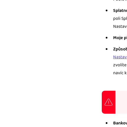
Splatn
poli Sp
Nastav
Moje p
Způsob
Nastav
zvolít
navíc k
Bankov