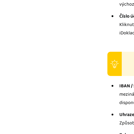
výchozí
Číslo ú
Kliknut
iDoklad
IBAN /
meziná
disponu
Uhraz
Způsob