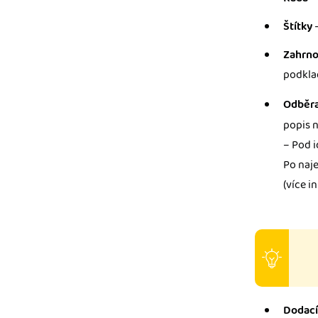
Štítky
–
Zahrno
podkla
Odběra
popis 
– Pod i
Po naje
(více i
Dodací 