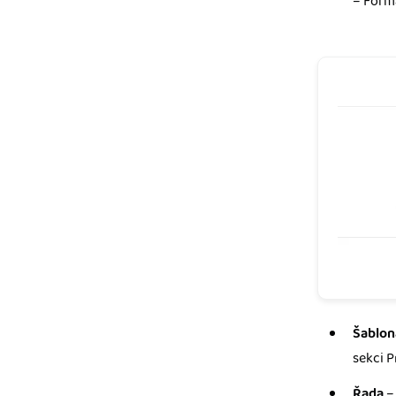
– Formá
Šablon
sekci P
Řada
– 