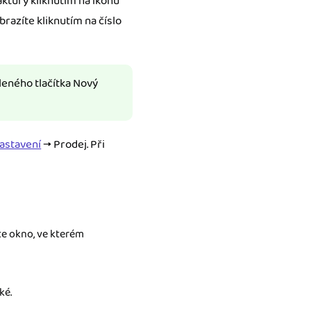
ktury kliknutím na ikonu
brazíte kliknutím na číslo
leného tlačítka Nový
astavení
→ Prodej. Při
e okno, ve kterém
ké.