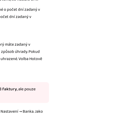
é o počet dní zadaný v
počet dní zadaný v
erý máte zadaný v
ný způsob úhrady. Pokud
o uhrazené. Volba Hotově
é faktury
, ale pouze
v Nastavení → Banka. Jako