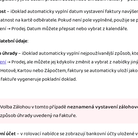
ost
– iDoklad automaticky vyplní datum vystavení faktury navýšen
latnost na kartě odběratele. Pokud není pole vyplněné, použije se 
ení → Prodej. Datum můžete přepsat nebo vybrat z kalendáře.
latební údaje
:
 úhrady
– iDoklad automaticky vyplní nejpoužívanější způsob, kt
ení
→ Prodej, ale můžete jej kdykoliv změnit a vybrat z nabídky ji
e Hotově, Kartou nebo Zápočtem, faktury se automaticky uloží jak
 faktuře vygeneruje pokladní doklad.
Volba Zálohou v tomto případě
neznamená vystavení zálohov
způsob úhrady uvedený na faktuře.
ní účet
– v rolovací nabídce se zobrazují bankovní účty uložené 