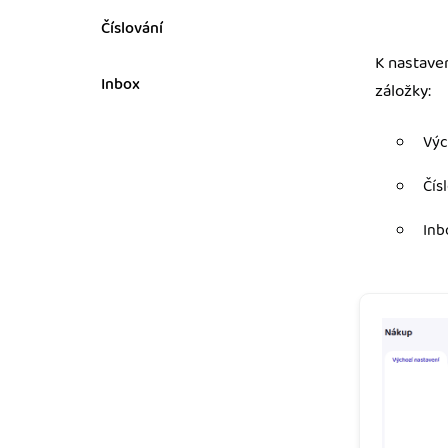
Číslování
Výkazy pro úřady
Užívejte, že máte podkl
K nastaven
úřad v naprostém pořá
Inbox
záložky:
Propojení na další sy
Výc
Nechte iDoklad pracovat
propojení s e-shopem, b
Čís
Inb