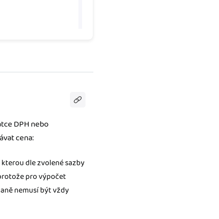
látce DPH nebo
ávat cena:
kterou dle zvolené sazby
 protože pro výpočet
daně nemusí být vždy