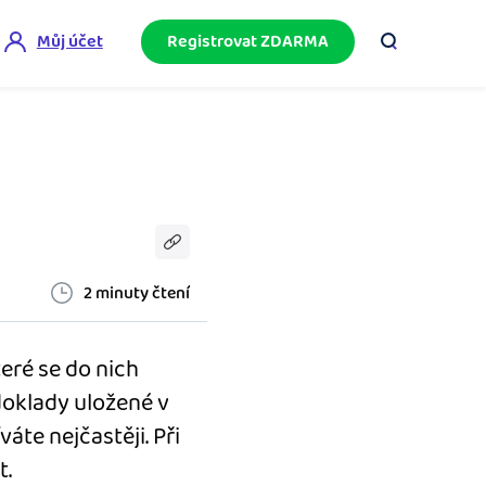
Můj účet
Registrovat ZDARMA
ini akademie
e mnoho
ačněte podnikání bez omylů díky bezplatné
ideo akademii.
akturační poradna
službami.
eptejte se komunity na fakturaci, daně či
četnictví.
2 minuty čtení
podnikání
teré se do nich
doklady uložené v
áte nejčastěji. Při
t.