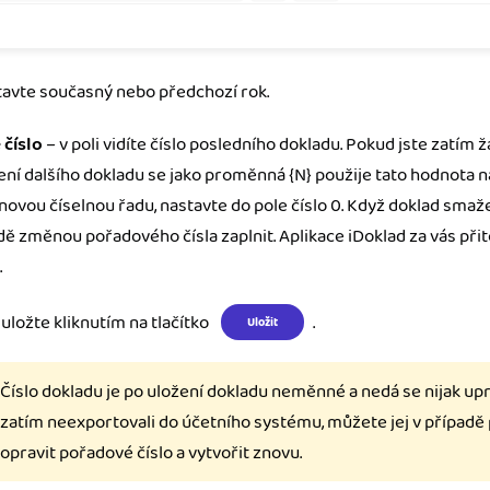
tavte současný nebo předchozí rok.
číslo
– v poli vidíte číslo posledního dokladu. Pokud jste zatím žá
ení dalšího dokladu se jako proměnná {N} použije tato hodnota 
novou číselnou řadu, nastavte do pole číslo 0. Když doklad sma
dě změnou pořadového čísla zaplnit. Aplikace iDoklad za vás při
.
uložte kliknutím na tlačítko
.
Uložit
Číslo dokladu je po uložení dokladu neměnné a nedá se nijak upr
zatím neexportovali do účetního systému, můžete jej v případě
opravit pořadové číslo a vytvořit znovu.