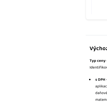
Výchoz
Typ ceny
Identifiko
s DPH
aplika
daňové
matema