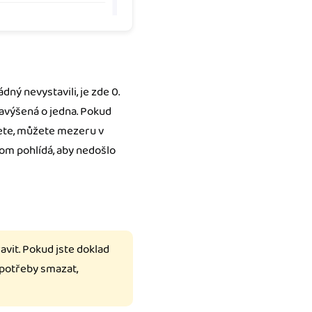
dný nevystavili, je zde 0.
navýšená o jedna. Pokud
žete, můžete mezeru v
tom pohlídá, aby nedošlo
avit. Pokud jste doklad
 potřeby smazat,