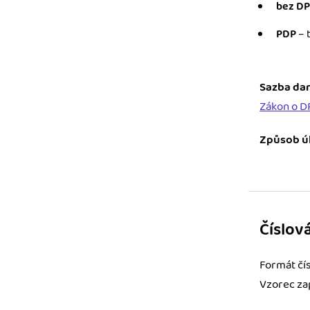
bez D
PDP
– 
Sazba da
Zákon o 
Způsob ú
Číslov
Formát čís
Vzorec za