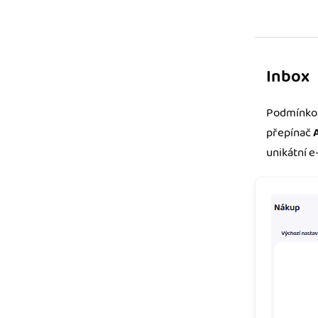
Inbox
Podmínkou
přepínač
unikátní 