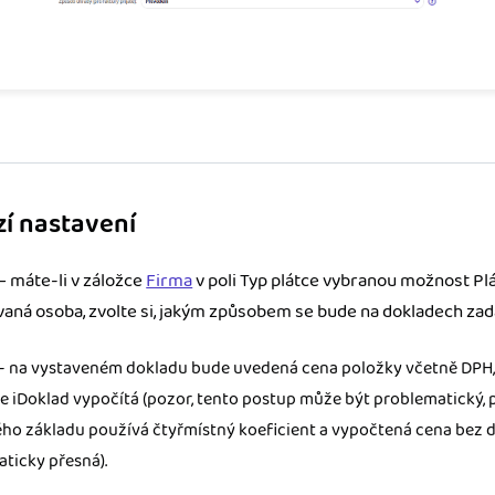
í nastavení
– máte-li v záložce
Firma
v poli Typ plátce vybranou možnost P
vaná osoba, zvolte si, jakým způsobem se bude na dokladech zad
– na vystaveném dokladu bude uvedená cena položky včetně DPH, 
ce iDoklad vypočítá (pozor, tento postup může být problematický,
ho základu používá čtyřmístný koeficient a vypočtená cena bez 
ticky přesná).