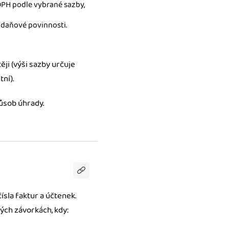
DPH podle vybrané sazby,
 daňové povinnosti.
ji (výši sazby určuje
ní).
ůsob úhrady.
ísla faktur a účtenek.
ch závorkách, kdy: