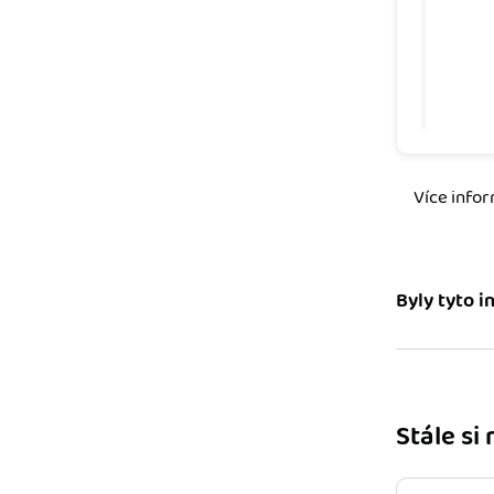
Více infor
Byly tyto 
Stále si