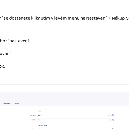
ady pro finanční
í se dostanete kliknutím v levém menu na Nastavení → Nákup. S
dku.
stémy
hozí nastavení,
 za vás. Díky
ankou, CRM...
lování,
ox.