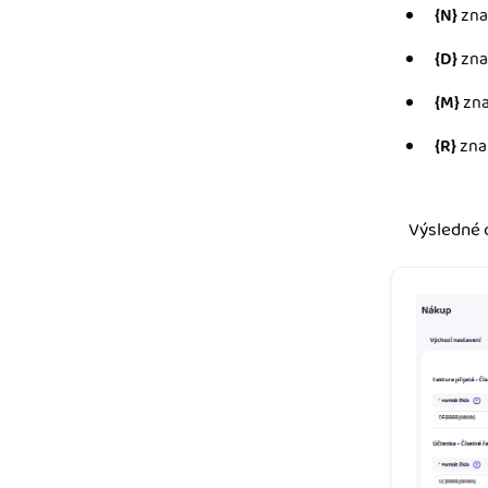
{N}
zna
{D}
zna
{M}
zna
{R}
zna
Výsledné o