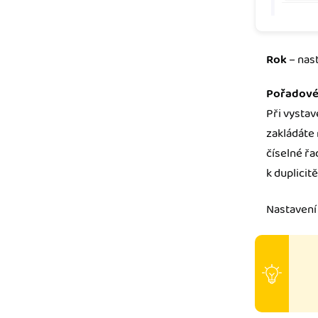
Rok
– nas
Pořadové 
Při vystav
zakládáte 
číselné řa
k duplicitě
Nastavení 