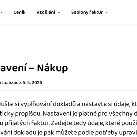
Ceník
Vzdělání
Šablony faktur
Spřátelené účetní
m
Nápověda
Šablona pro plátce DPH
no i bez zaškolení.
Vyberte si z katalogu a získejt
Z
výhod.
v
Jak začít s iDokladem
Šablona pro neplátce DPH
avení – Nákup
stavem zakázek a
Katalog doplňků
F
Propojte svůj iDoklad s dalšími 
Z
Jak začít podnikat
ú
tualizace: 5. 5. 2026
Ukážeme vám, jak zrychlit vaše 
Jak se vyznat ve fakturaci
rozumitelný přehled
ušte si vyplňování dokladů a nastavte si údaje, k
pomocí iDokladu.
icky propíšou. Nastavení je platné pro všechny 
Blog
přijatých faktur. Zadejte tedy údaje, které použív
řebuje – nonstop
Stáhněte si
vání dokladu je pak můžete podle potřeby upravi
ům.
mobilní aplikaci