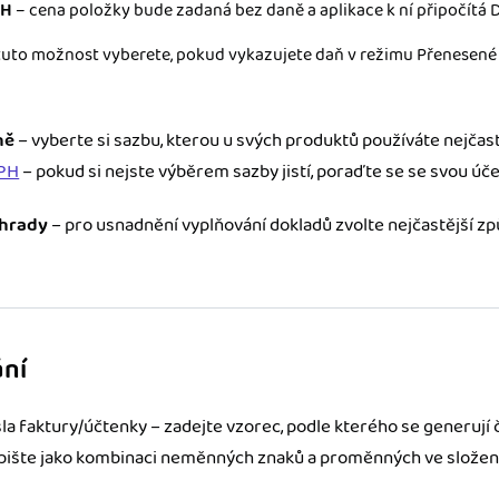
PH
– cena položky bude zadaná bez daně a aplikace k ní připočítá 
tuto možnost vyberete, pokud vykazujete daň v režimu Přenesené
ně
– vyberte si sazbu, kterou u svých produktů používáte nejčastě
DPH
– pokud si nejste výběrem sazby jistí, poraďte se se svou účet
hrady
– pro usnadnění vyplňování dokladů zvolte nejčastější zp
ání
la faktury/účtenky – zadejte vzorec, podle kterého se generují č
pište jako kombinaci neměnných znaků a proměnných ve složený