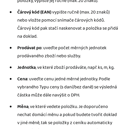
položky, vypište jej ručně (max. 20 znaků).
Čárový kód (EAN)
vypište ručně (max. 20 znaků)
nebo vložte pomocí snímače čárových kódů.
Čárový kód pak stačí naskenovat a položka se přidá
na doklad.
Prodávat po
: uveďte počet měrných jednotek
prodávaného zboží nebo služby.
Jednotka
, ve které zboží prodáváte, např. ks, m, kg.
Cena
: uveďte cenu jedné měrné jednotky. Podle
vybraného Typu ceny (s daní/bez daně) se výsledná
částka může dále navýšit o DPH.
Měna
, ve které vedete položku. Je doporučeno
nechat domácí měnu a pokud budete tvořit doklad
v jiné měně, tak se položky z ceníku automaticky