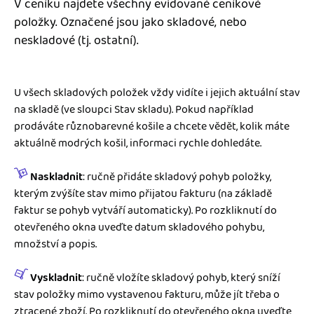
V ceníku najdete všechny evidované ceníkové
Jak se vyznat ve fakturaci
Spřátelené účetní
položky. Označené jsou jako skladové, nebo
Blog
neskladové (tj. ostatní).
Katalog doplňků
mini akademie
U všech skladových položek vždy vidíte i jejich aktuální stav
Fakturační poradna
na skladě (ve sloupci Stav skladu). Pokud například
prodáváte různobarevné košile a chcete vědět, kolik máte
aktuálně modrých košil, informaci rychle dohledáte.
Naskladnit
: ručně přidáte skladový pohyb položky,
kterým zvýšíte stav mimo přijatou fakturu (na základě
faktur se pohyb vytváří automaticky). Po rozkliknutí do
otevřeného okna uveďte datum skladového pohybu,
množství a popis.
Vyskladnit
: ručně vložíte skladový pohyb, který sníží
stav položky mimo vystavenou fakturu, může jít třeba o
ztracené zboží. Po rozkliknutí do otevřeného okna uveďte