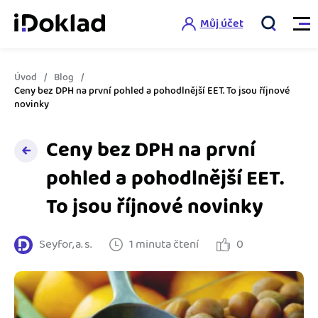
Můj účet
Úvod
Blog
Vlastnosti
Ceny bez DPH na první pohled a pohodlnější EET. To jsou říjnové
novinky
Online fakturace
Ceník
Ceny bez DPH na první
Správa kontaktů
pohled a pohodlnější EET.
Vzdělání
Hlídání cashflow
To jsou říjnové novinky
Nápověda
Spolupráce s účetní
Šablony faktur
Seyfor, a. s.
1 minuta čtení
0
Jak začít s iDokladem
Výkazy pro úřady
Šablona pro plátce DPH
Jak začít podnikat
Propojení na další systémy
Registrovat ZDARMA
Šablona pro neplátce DPH