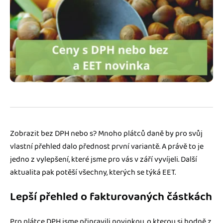
Jak se vyznat ve fakturaci
Spřátelené účetní
Blog
Katalog doplňků
mini akademie
Fakturační poradna
Zobrazit bez DPH nebo s? Mnoho plátců daně by pro svůj
vlastní přehled dalo přednost první variantě. A právě to je
jedno z vylepšení, které jsme pro vás v září vyvíjeli. Další
aktualita pak potěší všechny, kterých se týká EET.
Lepší přehled o fakturovaných částkách
Pro plátce DPH jsme připravili novinkou, o kterou si hodně z