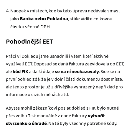
Naopak v místech, kde by tato úprava nedávala smysl,
jako
Banka nebo Pokladna
, stále vidíte celkovou
částku včetně DPH.
Pohodlnější EET
Práci v iDokladu jsme usnadnili i všem, kteří aktivně
využívají EET. Doposud se daná faktura zaevidovala do EET,
ale
kód FIK
a další údaje
se na ní neukazovaly
. Sice se na
první pohled zdá, že je v dolní části dokumentu dost místa,
ale tento prostor je už z dřívějška vyhrazený například pro
informace o cizích měnách atd.
Abyste mohli zákazníkovi poslat doklad s FIK, bylo nutné
přes volbu Tisk manuálně z dané faktury
vytvořit
stvrzenku o úhradě
. Na té byly všechny potřebné kódy.