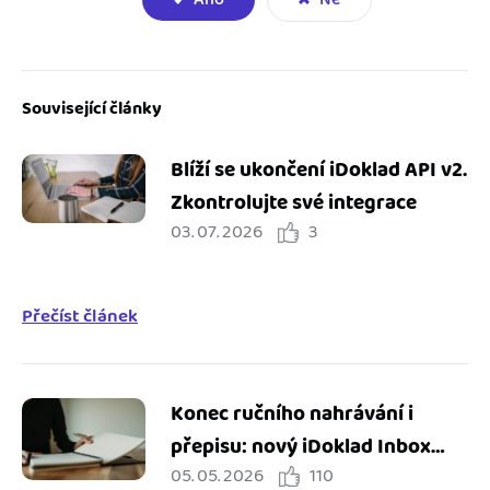
Související články
Blíží se ukončení iDoklad API v2.
Zkontrolujte své integrace
03. 07. 2026
3
Přečíst článek
Konec ručního nahrávání i
přepisu: nový iDoklad Inbox
05. 05. 2026
110
zjednodušuje práci s doklady