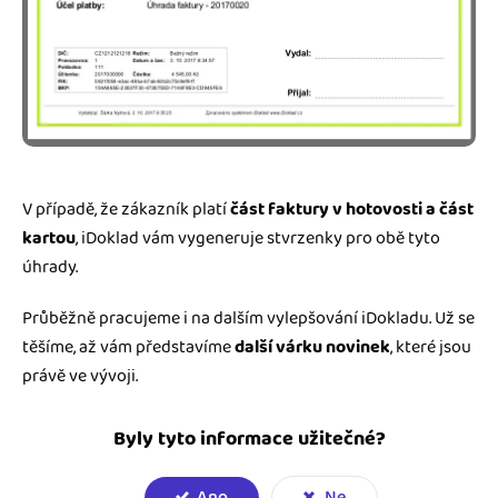
V případě, že zákazník platí
část faktury v hotovosti a část
kartou
, iDoklad vám vygeneruje stvrzenky pro obě tyto
úhrady.
Průběžně pracujeme i na dalším vylepšování iDokladu. Už se
těšíme, až vám představíme
další várku novinek
, které jsou
právě ve vývoji.
Byly tyto informace užitečné?
Ano
Ne