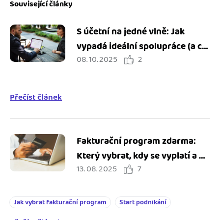
Související články
S účetní na jedné vlně: Jak
vypadá ideální spolupráce (a co
08. 10. 2025
2
všechno vám může ušetřit)
Přečíst článek
Fakturační program zdarma:
Který vybrat, kdy se vyplatí a na
13. 08. 2025
7
co pozor?
Jak vybrat fakturační program
Start podnikání