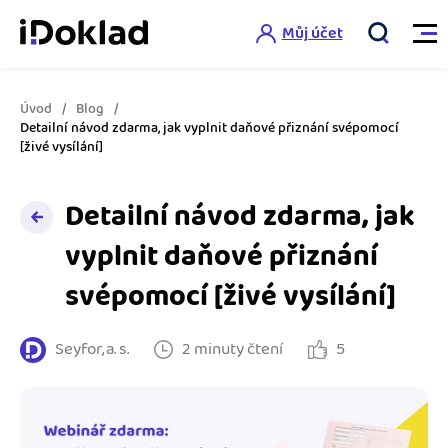
Můj účet
Úvod
Blog
Vlastnosti
Detailní návod zdarma, jak vyplnit daňové přiznání svépomocí
[živé vysílání]
Online fakturace
Ceník
Detailní návod zdarma, jak
Správa kontaktů
vyplnit daňové přiznání
Vzdělání
Hlídání cashflow
svépomocí [živé vysílání]
Nápověda
Spolupráce s účetní
Šablony faktur
Seyfor, a. s.
2 minuty čtení
5
Jak začít s iDokladem
Výkazy pro úřady
Šablona pro plátce DPH
Jak začít podnikat
Propojení na další systémy
Registrovat ZDARMA
Šablona pro neplátce DPH