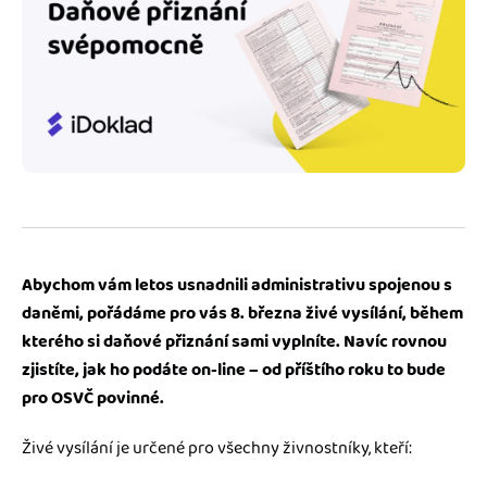
Jak se vyznat ve fakturaci
Spřátelené účetní
Blog
Katalog doplňků
mini akademie
Fakturační poradna
Abychom vám letos usnadnili administrativu spojenou s
daněmi, pořádáme pro vás 8. března živé vysílání, během
kterého si daňové přiznání sami vyplníte. Navíc rovnou
zjistíte, jak ho podáte on-line – od příštího roku to bude
pro OSVČ povinné.
Živé vysílání je určené pro všechny živnostníky, kteří: