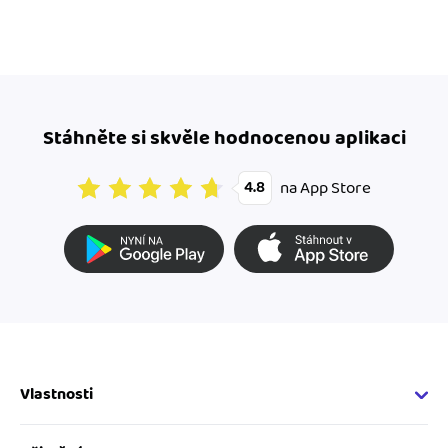
Stáhněte si skvěle hodnocenou aplikaci
na App Store
4.8
Vlastnosti
Fakturační vlastnosti
Online fakturace