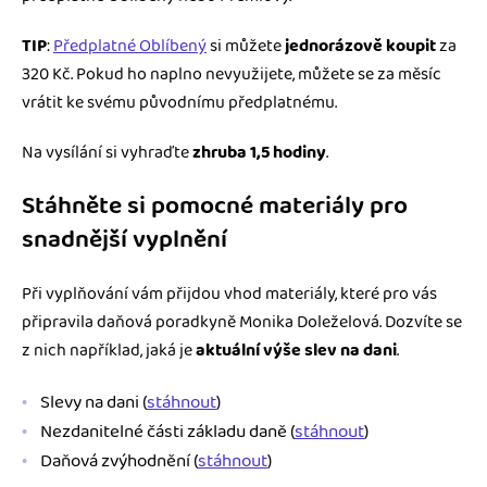
TIP
:
Předplatné Oblíbený
si můžete
jednorázově koupit
za
320 Kč. Pokud ho naplno nevyužijete, můžete se za měsíc
vrátit ke svému původnímu předplatnému.
Na vysílání si vyhraďte
zhruba 1,5 hodiny
.
Stáhněte si pomocné materiály pro
snadnější vyplnění
Při vyplňování vám přijdou vhod materiály, které pro vás
připravila daňová poradkyně Monika Doleželová. Dozvíte se
z nich například, jaká je
aktuální výše slev na dani
.
Slevy na dani (
stáhnout
)
Nezdanitelné části základu daně (
stáhnout
)
Daňová zvýhodnění (
stáhnout
)