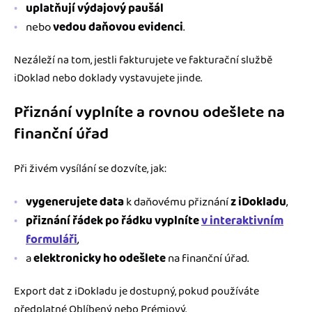
uplatňují výdajový paušál
nebo
vedou daňovou evidenci
.
Nezáleží na tom, jestli fakturujete ve fakturační službě
iDoklad nebo doklady vystavujete jinde.
Přiznání vyplníte a rovnou odešlete na
finanční úřad
Při živém vysílání se dozvíte, jak:
vygenerujete data
k daňovému přiznání
z iDokladu
,
přiznání řádek po řádku vyplníte
v interaktivním
formuláři
,
a
elektronicky ho odešlete
na finanční úřad.
Export dat z iDokladu je dostupný, pokud používáte
předplatné Oblíbený nebo Prémiový.